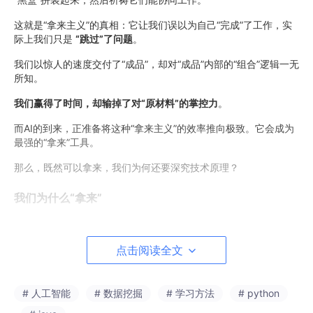
这就是“拿来主义”的真相：它让我们误以为自己“完成”了工作，实
际上我们只是
“跳过”了问题
。
我们以惊人的速度交付了“成品”，却对“成品”内部的“组合”逻辑一无
所知。
我们赢得了时间，却输掉了对“原材料”的掌控力
。
而AI的到来，正准备将这种“拿来主义”的效率推向极致。它会成为
最强的“拿来”工具。
那么，既然可以拿来，我们为何还要深究技术原理？
我们为什么“拿来”
只有知道我们为什么“拿来”，我们才能对抗“拿来”，接下来，我将
为大家揭秘“拿来”背后的大脑运作机制。
点击阅读全文
本文不是要说明”我们拿来有错“，相反我要告诉大家，”拿来“是人
类的本质属性，并不和大家的认知相关，即大多数时候，大家都不
是有意”拿来“。
# 人工智能
# 数据挖掘
# 学习方法
# python