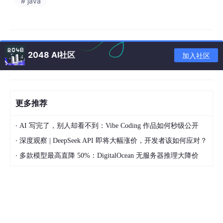
# java
我们当然知道我们不能直接”拿来“，如果我们仔细思考，当然会觉
得”拿来“的风险很高，但是我们为何还是总能心安理得的”拿来“？
我们可以仔细回想一下，我们但凡觉得”这样做不妥“，
一定是因为
我们进行了思考
。按理来说，如果我们思考了的话，我们也许会
“拿来”，但必然是
心怀不安
的“拿来”，我们应该惧怕这个”拿来“的东
2048 AI社区
加入社区
西日后出问题，但事实并非如此，我们“拿来”得
心安理得
。
也许，我们在”拿来“的时候
根本没有思考
，怎么说明这个问题呢？
首先，我们需要搞清楚“
人在什么情况下会思考
”的问题。
更多推荐
接下来，让我们代入上课的情景，并思考下列问题：
·
AI 写完了，别人却看不到：Vibe Coding 作品如何秒级公开
如果这节课的内容你之前就完全弄懂了，你还能做到
·
深度观察 | DeepSeek API 即将大幅涨价，开发者该如何应对？
全神贯注的听课吗？
·
多款模型最高直降 50%：DigitalOcean 无服务器推理大降价
你又是如何判断你之前是否学过这个内容呢？
你在做出判断的时候，像不像是先从大脑中找“索引”
（而且这个过程往往是无意识的），判断自己是否学
过这个知识点，然后再从大脑中”搜索数据“，判断自
己的知识是否和老师讲的一致，然后决定要不要听老