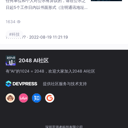
任何单位和个人对公示有异议的，请在公示之
日起5个工作日内以书面形式（注明通讯地址
和联系方式）向我局提出。单位提出异议的，
请在异议材料上加盖本单位公章；个人提出异
1634

议的，请在异议材料上签署本人真实姓名（手
#科技
写签名），我局将对异议人身份和反映情况予
?????????? · 2022-08-19 11:21:19
以保密。为保证异议处理客观、公正、公平，
保护拟激励企业的合法权益，凡匿名提出异议
的，我局将不予受理。根据《深圳市龙岗区经
2048 AI社区
济与科技发展专项资金管理办法》《深圳市龙
有“AI”的1024 = 2048，欢迎大家加入2048 AI社区
提供社区服务与技术支持
深圳开源者科技有限公司