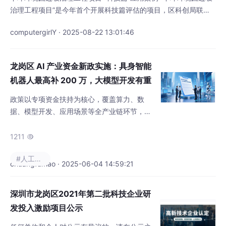
求。2月28日，区企服中心根据需求发布了智
治理工程项目”是今年首个开展科技篇评估的项目，区科创局联合
慧药房建设等场景需求，4月14
区建筑工务署对项目痛点难点进行多轮研讨。该项目地质条件复
computergirlY · 2025-08-22 13:01:46
杂、存在地下水影响、施工周期长、边坡监测坡体位移沉降、应力
变化复杂、生态修复难度大并且存在后期维护管养问题。针对这些
关键性问题，1月14日再次召开项目专题科技篇座谈会，对项目拟
龙岗区 AI 产业资金新政实施：具身智能
采用的产品技术进行分析研究，提出应重点关注后期
机器人最高补 200 万，大模型开发有重
奖
政策以专项资金扶持为核心，覆盖算力、数
据、模型开发、应用场景等全产业链环节，旨
在打造人工智能产业高地，推动区域经济高质
量发展。
1211

#人工智能
chuangfumao · 2025-06-04 14:59:21
深圳市龙岗区2021年第二批科技企业研
发投入激励项目公示