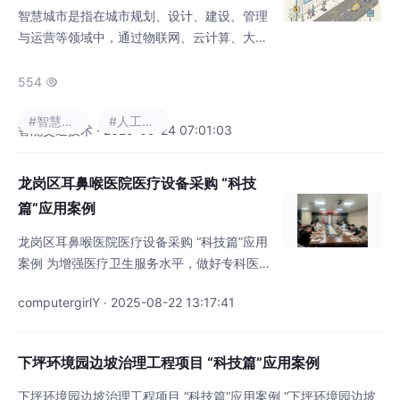
智慧城市是指在城市规划、设计、建设、管理
与运营等领域中，通过物联网、云计算、大数
据、空间地理信息集成等智能计算技术的应
用，使得城市管理、教育、医疗、房地产、交
554

通运输、公用事业和公众安全等城市组成的关
#智慧城市
#人工智能
键基础设施组件和服务更互联、高效和智能，
智能交通技术 · 2025-09-24 07:01:03
从而为市民提供更美好的生活和工作服务、为
企业创造更有利的商业发展环境、为政府赋能
龙岗区耳鼻喉医院医疗设备采购 “科技
更高效的运营与管理机制。2025低空经济城市
篇”应用案例
发展全景研究报告——从典型城市低空经济
龙岗区耳鼻喉医院医疗设备采购 “科技篇”应用
案例 为增强医疗卫生服务水平，做好专科医院
建设工作，区卫健局、发改局、科创局联合梳
computergirlY · 2025-08-22 13:17:41
理了区耳鼻喉医院医疗设备的痛点问题，提出
了智能麻醉药品处理系统、样本全自动化分析
系统、口腔颌面锥形束计算机体层摄影设备、
下坪环境园边坡治理工程项目 “科技篇”应用案例
中央监护系统、医用内窥镜摄像系统、骨密度
检查设备等相关专业医疗设备“科技篇”产品需
下坪环境园边坡治理工程项目 “科技篇”应用案例 “下坪环境园边坡