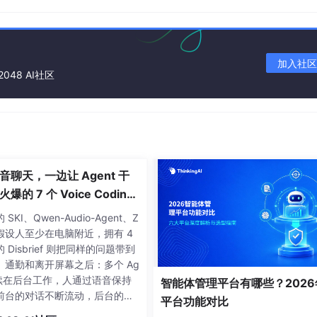
加入社区
2048 AI社区
音聊天，一边让 Agent 干
爆的 7 个 Voice Coding
t 大盘点丨Voice Agent 学
档了，直接粘代码了
SKI、Qwen-Audio-Agent、Z
还假设人至少在电脑附近，拥有 4
的 Disbrief 则把同样的问题带到
、通勤和离开屏幕之后：多个 Ag
 继续在后台工作，人通过语音保持
智能体管理平台有哪些？2026
前台的对话不断流动，后台的任
平台功能对比
持续推进，两者同时发生，却互