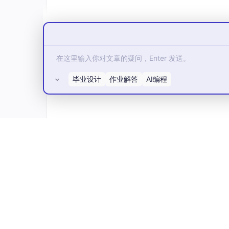
>>> import graphviz # doctest: +SKIP

dot_data = tree.export_graphviz(clf, 
ou
graph = graphviz.Source(dot_data) # doct
graph.render(
"iris"
) # doctest: +SKIP

>>> dot_data = tree.export_graphviz(clf
feature_nam
毕业设计
作业解答
AI编程
class_names
filled
=
True
special_cha
>>> graph = graphviz.Source(dot_data)

>>> graph
所有评论(0)
随机森林
算法原理：
随机森林算法
sklearn RF官方文档 - 推荐