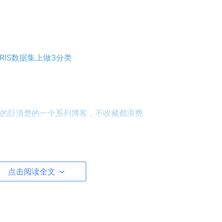
IRIS数据集上做3分类
的巨清楚的一个系列博客，不收藏都浪费
IRIS数据集上做3分类，并比较不同核函数
点击阅读全文
 SVM，用于不平衡数据集