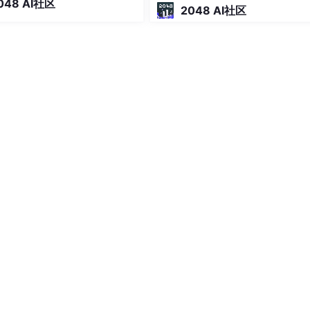
048 AI社区
，做法很直接：不自己做 Codi
2048 AI社区
).predict(
iris
.
data
)
ent，而是连接 Claude Code、C
of a total %d points : %d"
Curso
t
 != 
y_pred
).sum()))
ART算法：信息熵，区别，剪枝理论总结
IRIS数据集的分类训练