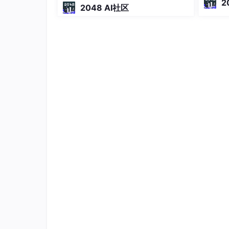
2
2048 AI社区
不阻塞。
y_pred
 = gnb.fit(iris.
data
, iris.target
ng Ag
print
(
"Number of mislabeled points out 
odex、
      % (iris.
data
.shape[0],(
iris
.
targe
Decision Tree
算法原理：
Tree模型的形象解释
sklearn官方文档-决策树
划重点！决策树ID3、C4.5、C
sklearn实现
IRIS Again：sklearn决策树在
导出并绘制训练好的决策树：