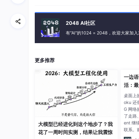
算法原理：
KNN算法原理
2048 AI社区
sklearn实现：
有“AI”的1024 = 2048，欢迎大家加入
IRIS数据集上进行KNN分类训练
NB朴素贝叶斯
更多推荐
算法原理：
算法杂货铺详解朴素贝叶斯分类
一边语
活：最火
sklearn实现：
Agen
哈哈sklearn都懒得单独写个文
桌面上的 
习笔记
oku 
G 网络
了走路
from
 sklearn 
import
ent
大模型已经进化到这个地步了？我
iris
联系。
花了一周时间实测，结果让我震惊
from
 sklearn.naive_bayes 
import
务也在
gnb
 = 
GaussianNB