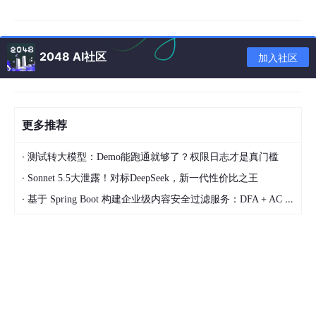
零售运营分析与决策支持平台
AI结合销售、库存和客户数据，为企业管理者提供决策支持，实现
精细化运营管理。
2048 AI社区
加入社区
三、典型应用案例
更多推荐
智能商品推荐系统
AI分析顾客购买历史、偏好和浏览行为，为每位客户推荐最相关的
·
测试转大模型：Demo能跑通就够了？权限日志才是真门槛
商品，提高购买转化率。
·
Sonnet 5.5大泄露！对标DeepSeek，新一代性价比之王
库存优化与需求预测平台
AI通过销售数据和市场趋势分析，预测商品需求量，优化库存补货
·
基于 Spring Boot 构建企业级内容安全过滤服务：DFA + AC 自动机 + AI 语义审核架构设计
和管理策略。
供应链管理优化系统
AI整合供应商、仓储和物流数据，实现库存调度和运输优化，提高
供应链效率。
客户行为分析平台
AI通过监测顾客购买和浏览行为，识别偏好和痛点，优化购物流程