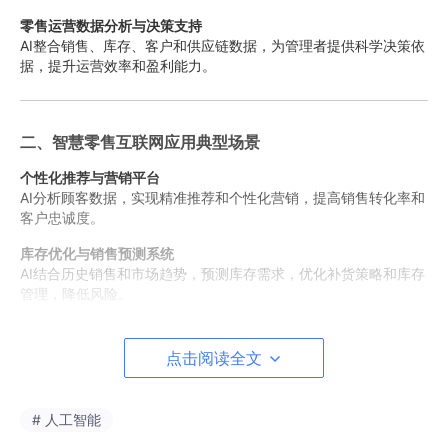
零售运营数据分析与决策支持
AI整合销售、库存、客户和供应链数据，为管理者提供科学决策依
据，提升运营效率和盈利能力。
二、智慧零售互联网应用典型场景
个性化推荐与营销平台
AI分析顾客数据，实现精准推荐和个性化营销，提高销售转化率和
客户忠诚度。
库存优化与销售预测系统
AI结合历史销售和市场趋势，预测库存需求，优化补货策略和库存
管理，降低风险。
供应链管理与物流优化平台
AI整合供应商、仓储和运输数据，实现物流调度和供应链优化，提
点击阅读全文
高运营效率。
客户行为分析与体验提升系统
# 人工智能
AI监测顾客浏览、购买和反馈行为，优化购物体验、服务流程和客
户满意度。