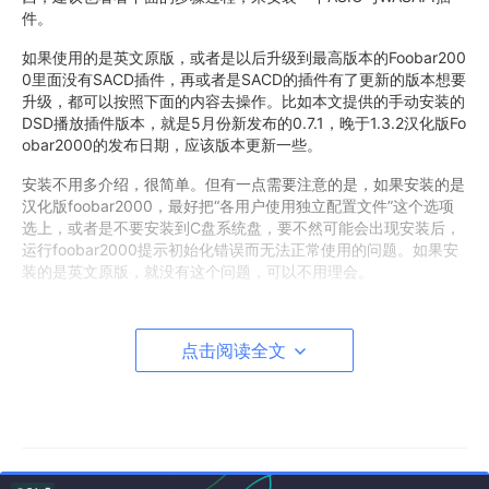
件。
如果使用的是英文原版，或者是以后升级到最高版本的Foobar200
0里面没有SACD插件，再或者是SACD的插件有了更新的版本想要
升级，都可以按照下面的内容去操作。比如本文提供的手动安装的
DSD播放插件版本，就是5月份新发布的0.7.1，晚于1.3.2汉化版Fo
obar2000的发布日期，应该版本更新一些。
安装不用多介绍，很简单。但有一点需要注意的是，如果安装的是
汉化版foobar2000，最好把“各用户使用独立配置文件”这个选项
选上，或者是不要安装到C盘系统盘，要不然可能会出现安装后，
运行foobar2000提示初始化错误而无法正常使用的问题。如果安
装的是英文原版，就没有这个问题，可以不用理会。
安装过foobar2000后，我们需要再安装一个ASIOProxy的东西，
下载最新的0.7.1版本的zip压缩包后，解压缩，运行里面的ASIOPr
点击阅读全文
oxyInstall-0.7.1.exe文件，直接选下一步安装即可。
安装好后打开foobar2000，选择[文件]—[参数选项]，英文版的选
择的是[f]ile]—[preferences]
接下来汉化版选择[组件]—[安装]，而英文原版的话选择[compone
nts]—[Install]。