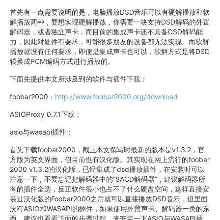
首先有一点需要说明的是，电脑播放DSD音乐可以有硬解播放和软
解播放两种，要想实现硬解播放，你需要一块支持DSD解码的外置
解码器，或者独立声卡，而目前的集成声卡还不具备DSD解码能
力，因此对硬件有要求，可能很多朋友的设备都无法实现。而软解
播放就没有任何要求，即便是集成声卡也可以，软解方式是将DSD
转换成PCM编码方式进行播放的。
下面先提供本文所涉及到的软件与插件下载：
foobar2000：
http://www.foobar2000.org/download
ASIOProxy 0.7.1下载：
asio与wasapi插件：
首先下载foobar2000，截止本文撰写时最新的版本是v1.3.2，官
方版为英文界面，但目前也有汉化版。其实现在网上流行的foobar
2000 v1.3.2的汉化版，已经集成了dsd播放插件，在安装时可以
注意一下，不要忘记把解码器中的“SACD解码器”，建议解码器所
有的插件全选，反正软件很小也占不了什么硬盘空间，这样直接安
装过汉化版的Foobar2000之后就可以直接播放DSD音乐，但里面
没有ASIO和WASAPI的插件，如果使用外置声卡、解码器一类的东
西，建议也看看下面的步骤过程，来安装一下ASIO与WASAPI插