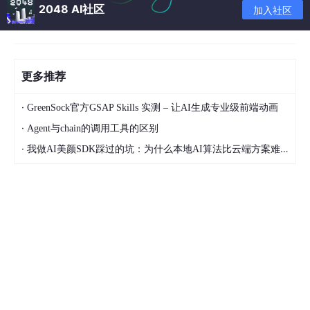
2048 AI社区
加入社区
然后浏览找到之前解压缩的foo_input_sacd-0.7.1目录，里面可以
选的文件有一个叫“foo_input_sacd.fb2k-component”的，选择它
既可。
然后选择“应用”，确认重启软件，或者直接关闭foobar2000，重
更多推荐
新启动既可。
·
重启foobar2000后，dsd播放的插件已经安装上了。进入参数配
GreenSock官方GSAP Skills 实测 – 让AI生成专业级前端动画
置，可以看到多出来一些选项，在工具里下面多出一个SACD的选
·
Agent与chain的调用工具的区别
项，说明插件安装成功，再简单通过设置，就可以播放DSD音乐
·
了。
我做AI美颜SDK踩过的坑：为什么本地AI算法比云端方案难10倍？
在SACD选项里，有几个选项需要改动。如果用的是集成声卡，或
者不支持DSD解码的外置声卡或解码器，那么需要把播放模式先设
置为“PCM”模式，也就是所谓的软解播放，将DSD转换为PCM编
码格式再进行播放。如果用的是集成声卡或不支持DSD的解码器必
须要这么选，否则播放没有声音。
如果所用的独立声卡或解码器可以支持DSD解码，那么选择DSD，
不要选PCM，并且下面PCM的采样率，就是第三项默认是44100
数值那个也不用再选择，此时直接就可以硬解播放DSD音乐了。
选PCM模式的话，然后是采样率选择，这个根据声卡或解码器支