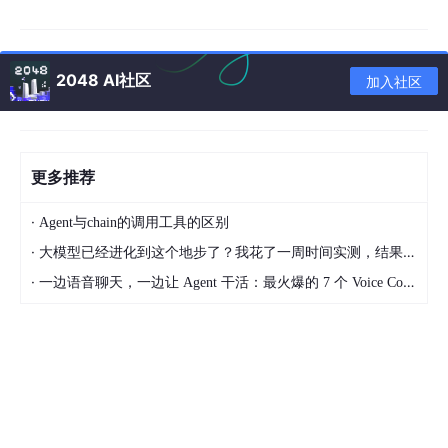
I 的发展，硅基智能能够在很大程度上替代人类做一些程序性的事
情，比如科研流程中的数据整理、代码撰写等等。
所以我们往后的学习方向，==不要去和 AI、和机器比拼记忆力，
2048 AI社区
加入社区
那是完全不可能的。==总而言之，要更多侧重流体智能的培养。
但上面这些表述还是显得抽象，基本都是在概念层面反复阐释。举
个具体例子：应试教育中有很多古诗背诵的环节。跟电脑相比，人
类无论是存储（背诵）还是索引（复述），都完全没办法跟机器、
更多推荐
跟 AI 比。这不只是文科的问题——一切程序化的、记忆性的、规
则清晰的东西，都容易被取代。2026 年高考数学卷刚出来，各大
·
媒体就已经在测试 AI 了，头部模型拿到了 140 分以上的成绩。
Agent与chain的调用工具的区别
·
大模型已经进化到这个地步了？我花了一周时间实测，结果让我震惊
当然，这不是说晶体智能就不重要了。晶体智能和流体智能并不是
完全切割的，而是互有关联。死记硬背古诗，跟 AI 确实没法比，
·
一边语音聊天，一边让 Agent 干活：最火爆的 7 个 Voice Coding Agent 大盘点丨Voice Agent 学习笔记
但它确确实实会提升个人的思想境界和文化涵养，而这些涵养在某
个特定时刻，有可能化作流体智能的源泉。数学也同样如此。
那么 AI 真正的局限在哪里？