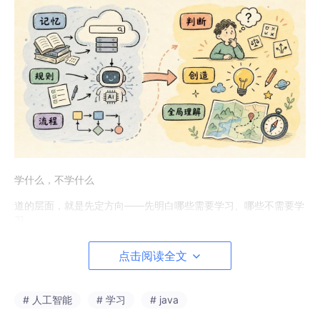
学什么，不学什么
道的层面，就是先定方向——先明白哪些需要学习、哪些不需要学
习。
这里我借用心理学家卡特尔做的一个区分：流体智能和晶体智能。
点击阅读全文
流体智能更多覆盖抽象层面，指人的联想能力、创造性思维能力；
晶体智能则指程序化的东西和记忆性的东西。
在当下这个时代——包括互联网出现以来——人类已经可以很大程
# 人工智能
# 学习
# java
度上把记忆外包出去，记忆变得不像以前那么重要。而现在随着 A