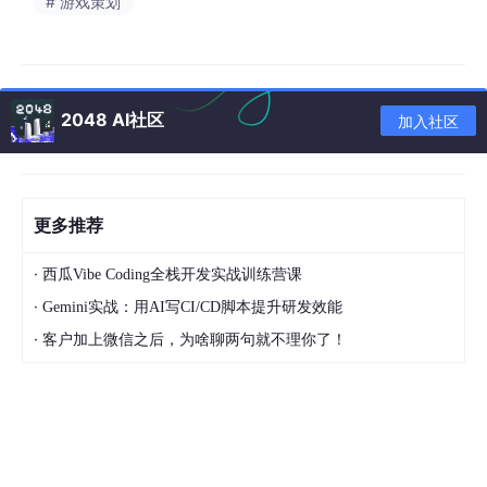
# 游戏策划
Step 1: 制作“灰模” (Photoshop 2025)
打开 Photoshop
。
2048 AI社区
加入社区
准备原图
：
只要你的人物立绘，背景抠干净（透明底）。
关键点
：确保人物身上没有过于强烈的死黑阴
更多推荐
影，越“平”越好，给 AI 发挥空间。
·
西瓜Vibe Coding全栈开发实战训练营课
导出
：保存为 PNG。
·
Gemini实战：用AI写CI/CD脚本提升研发效能
·
客户加上微信之后，为啥聊两句就不理你了！
Step 2: 定向重光 (IC-Light via Forge WebUI)
IC-Light
是目前 ControlNet 作者推出的专门控制光照的模型，比
普通的图生图强在它能“读懂”法线。