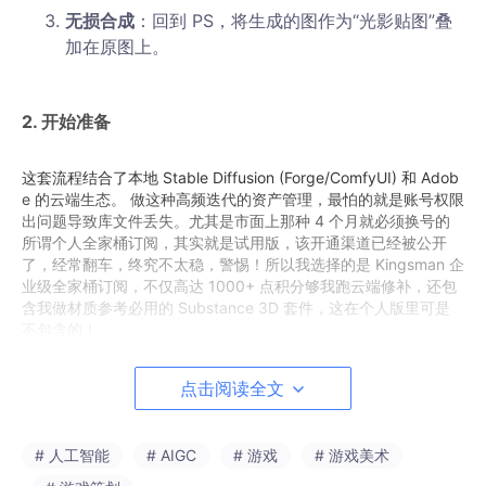
无损合成
：回到 PS，将生成的图作为“光影贴图”叠
加在原图上。
2. 开始准备
这套流程结合了本地 Stable Diffusion (Forge/ComfyUI) 和 Adob
e 的云端生态。 做这种高频迭代的资产管理，最怕的就是账号权限
出问题导致库文件丢失。尤其是市面上那种 4 个月就必须换号的
所谓个人全家桶订阅，其实就是试用版，该开通渠道已经被公开
了，经常翻车，终究不太稳，警惕！所以我选择的是 Kingsman 企
业级全家桶订阅，不仅高达 1000+ 点积分够我跑云端修补，还包
含我做材质参考必用的 Substance 3D 套件，这在个人版里可是
不包含的！
点击阅读全文
3. 实操流程 (Step by Step)
任务目标
：将一张“平光二次元少女”
，瞬间转换成
“赛博霓虹夜景”
# 人工智能
# AIGC
# 游戏
# 游戏美术
和
“正午沙漠强光”两套完全不同的光影方案。