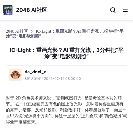
2048 AI社区
2048 AI社区
IC-Light：重画光影？AI 重打光流，3分钟把“平
涂”变“电影级剧照”
IC-Light：重画光影？AI 重打光流，3分钟把“平
涂”变“电影级剧照”
da_vinci_x
891人浏览 · 2026-02-12 08:00:00
对于 2D 角色美术师来说，“后期氛围打光” 是最考验基本功的环
节。 在一张已经画完固有色的图上改光影，意味着你要重画所有
的亮部、暗部、反光和投影。稍微改不好，体积感就崩了，而且一
旦甲方说“光源换个方向”，你这一层层的“正片叠底”和“颜色减淡”就
得全部推翻重来。