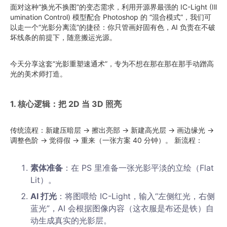
面对这种“换光不换图”的变态需求，利用开源界最强的 IC-Light (Ill
umination Control) 模型配合 Photoshop 的 “混合模式”，我们可
以走一个“光影分离流”的捷径：你只管画好固有色，AI 负责在不破
坏线条的前提下，随意搬运光源。
今天分享这套“光影重塑速通术”，专为不想在那在那在那手动蹭高
光的美术师打造。
1. 核心逻辑：把 2D 当 3D 照亮
传统流程：新建压暗层 -> 擦出亮部 -> 新建高光层 -> 画边缘光 ->
调整色阶 -> 觉得假 -> 重来（一张方案 40 分钟）。 新流程：
素体准备
：在 PS 里准备一张光影平淡的立绘（Flat
Lit）。
AI 打光
：将图喂给 IC-Light，输入“左侧红光，右侧
蓝光”，AI 会根据图像内容（这衣服是布还是铁）自
动生成真实的光影层。