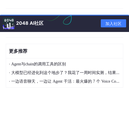
FS，并实现了规模化量产。技术路径的多元化，标志着行业正根
据不同场景的终极需求进行针对性创新，而非同质化内卷。
2048 AI社区
加入社区
更多推荐
·
Agent与chain的调用工具的区别
·
大模型已经进化到这个地步了？我花了一周时间实测，结果让我震惊
·
一边语音聊天，一边让 Agent 干活：最火爆的 7 个 Voice Coding Agent 大盘点丨Voice Agent 学习笔记
二、从“能用”到“好用”：市场格局与竞争维度的重构
技术路径的分化，直接映射到市场格局的重构上。当前的六维力传
感器市场已非铁板一块，而是呈现出清晰的分层与专业化态势。
第一层级是高端通用市场与高壁垒特种市场
，长期由ATI、Kistler
等国际巨头主导，它们在汽车测试、航空航天等对精度和可靠性有