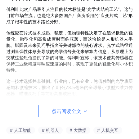
傅利叶此次产品最引人注目的技术标签是“光学式结构工艺”。这与
目前市场主流，也是绝大多数国产厂商所采用的“应变片式工艺”形
成了根本性的技术路径分野。
传统应变片式技术成熟、稳定，但物理特性决定了在追求极致的轻
量化、微型化和高集成度时面临瓶颈，而这恰恰是人形机器人手
腕、脚踝及未来灵巧手指尖等关键部位的核心诉求。光学式路径通
过测量弹性体形变导致的光学信号变化来解算力信息，从原理上为
突破这些瓶颈提供了新的可能。傅利叶宣称，该技术使其传感器在
保持工业级精度与响应速度的同时，实现了更优的轻量化与小体积
特性。
这一技术选择并非孤例。行业内，已有企业，凭借
独到
的光学底层
感知
和
微缩技术，推出了直径仅8.5毫米的全球最小微型六维力传
感器，瞄准灵巧手等前沿高集成应用。
这揭示出一个清晰的趋势：行业的技术竞争，已从单纯追求“应变
点击阅读全文
片式”框架下的精度
和
稳定性竞赛，扩展为多条技术路线并行探
索、分别瞄准不同终极应用场景的新阶段。以蓝点触控为代表的厂
商，则在传统应变片式技术道路上做到了极致，通过高性能弹性体
设计、高精度结构解耦算法及六维同步校准等平台化技术，将综合
# 人工智能
# 机器人
# 大数据
# 人机交互
精度做到了与国际顶尖水平（如美国ATI工业自动化）相当的0.1%