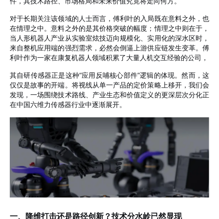
件，其技术路径、市场格局
和
未来价值究竟将走向何方。
对于长期关注该领域的人士而言，傅利叶的入局既在意料之外，也
在情理之中。意料之外的是其价格突破的幅度；情理之中则在于，
当人形机器人产业从实验室炫技迈向规模化、实用化的深水区时，
来自整机应用端的强烈需求，必然会倒逼上游供应链发生变革。傅
利叶作为一家在康复机器人领域积累了大量人机交互经验的公司，
其自研传感器正是这种“应用反哺核心部件”逻辑的体现。然而，这
仅仅是故事的开端。将视线从单一产品的定价策略上移开，我们会
发现，一场围绕技术路线、产业生态
和
价值定义的更深层次分化正
在中国六维力传感器行业中
逐渐
展开。
一、降维打击还是路径创新？技术分水岭已然显现