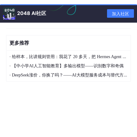
2048 AI社区
加入社区
▲ 2025年FairGuard游戏安全数据增长对比图
更多推荐
02 游戏安全风险分布
·
给样本，比讲规则管用：我花了 20 多天，把 Hermes Agent 训练成能独立交付的 Dify 开发助手
·
据FairGuard游戏安全统计的数据分析发现，2025年游戏黑灰产攻
【中小学AI人工智能教育】多输出模型——识别数字和奇偶
击角度更加多样化。主要体现在以下几方面：
·
DeepSeek涨价，你换了吗？——AI大模型服务成本与替代方案深度分析
定制注入挂
(约占所有安全风险的24 %)、
工作室
(约占所有安全风
险的23 %)、
模拟点击
(约占所有安全风险的16 %)、
破解
(约占所有
安全风险的12 %)、
通用修改器
(约占所有安全风险的10 %)等方面
安全对抗强度明显提升。
其他常见类游戏安全风险，如：
加速器
(约占所有安全风险的3
%)、
资源篡改
(约占所有安全风险的2 %)、
其他游戏安全风险
(约占
所有安全风险的10 %)等方面也不容忽视。