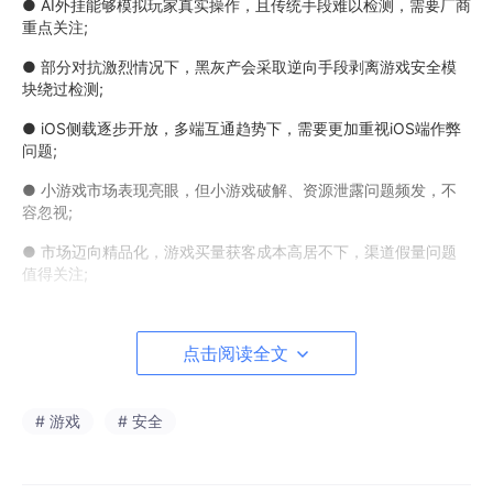
● AI外挂能够模拟玩家真实操作，且传统手段难以检测，需要厂商
重点关注;
● 部分对抗激烈情况下，黑灰产会采取逆向手段剥离游戏安全模
块绕过检测;
● iOS侧载逐步开放，多端互通趋势下，需要更加重视iOS端作弊
问题;
● 小游戏市场表现亮眼，但小游戏破解、资源泄露问题频发，不
容忽视;
● 市场迈向精品化，游戏买量获客成本高居不下，渠道假量问题
值得关注;
● 在PC端运行移动游戏采用全局搜索、变速作弊的跨环境作弊问
题不容小觑。
点击阅读全文
# 游戏
# 安全