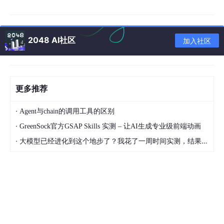
RAG的核心本质
2048 AI社区
加入社区
大模型本身能力是够的,只是缺少相关背景知识。
只要把参考资料(知识库)提供给模型,它就能帮我们解决问题。
一个生动的比喻
更多推荐
想象这样一个场景:
·
Agent与chain的调用工具的区别
张三是大模型领域的专家,帮过很多企业做销售智能化,对销
·
GreenSock官方GSAP Skills 实测 – 让AI生成专业级前端动画
售领域很熟悉。
·
大模型已经进化到这个地步了？我花了一周时间实测，结果让我震惊
现在有家新企业找他做
智能质检项目
。但张三之前没做过质
检:
不清楚什么是质检
不了解质检流程
不知道质检的痛点