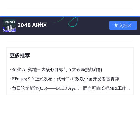
插件功能预览
拦截能力：覆盖 fetch 与 XMLHttpRequest ，规则
实时生效，零侵入
2048 AI社区
加入社区
匹配规则：支持模糊匹配和完全匹配、正则表达式
响应控制：支持按 HTTP 方法过滤（GET/POST/PU
T/DELETE）
更多推荐
异常模拟：支持模拟200/400/401/403/500等状态
码
·
企业 AI 落地三大核心目标与五大破局挑战详解
AI 生成：输入描述或贴 TS 类型，秒出结构化数据，
·
FFmpeg 9.0 正式发布：代号“Lei”致敬中国开发者雷霄骅
支持模板与一键覆写
·
每日论文解读(8.5)——BCER Agent：面向可靠长程MRI工作流的编译-绑定-有界恢复架构
持续优化中,欢迎反馈与建议
建设中
: 调试与管理：导入导出、规则分组、Netwo
rk 面板标识等；性能与匹配体验持续优化，欢迎反馈
什么时候你会需要它？