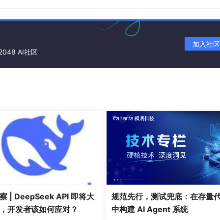
加入社区
2048 AI社区
项目名字，type选择Maven，点next
 | DeepSeek API 即将大
规范先行，测试兜底：在存量
，开发者该如何应对？
中构建 AI Agent 系统