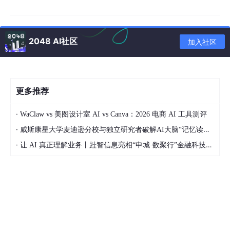
特点
：
专为中文优化，支持多语言，代码补全能力强
大。
2048 AI社区
加入社区
开源特性便于本地部署，社区生态活跃。
提供 API 和本地部署选项，灵活性高。
更多推荐
⚔️ 自动补全能力对比
·
WaClaw vs 美图设计室 AI vs Canva：2026 电商 AI 工具测评
·
威斯康星大学麦迪逊分校与独立研究者破解AI大脑“记忆读取“难题
1. 代码补全
·
让 AI 真正理解业务丨跬智信息亮相“申城·数聚行”金融科技主题活动
代码补全测试基于 Python 和 JavaScript 的常见任务，如函数定
义、算法实现等。
Claude
表现
：
生成代码逻辑清晰，适合简单任务（如循环、条