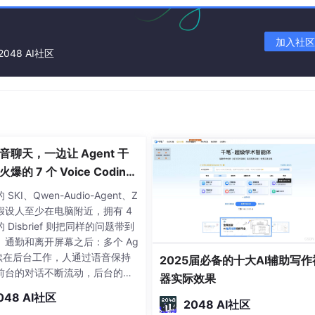
加入社区
2048 AI社区
8.1可以分别根据预测公式来预测第16个月的销售量。
音聊天，一边让 Agent 干
8.1=28.55（万台）
爆的 7 个 Voice Coding
t 大盘点丨Voice Agent 学
SKI、Qwen-Audio-Agent、Z
还假设人至少在电脑附近，拥有 4
数（平滑系数）a 越小，平滑作用越强，但对实际数据的变动反
的 Disbrief 则把同样的问题带到
、通勤和离开屏幕之后：多个 Ag
列出现一定的滞后偏差的程度随着权系数（平滑系数）a 的增大
 继续在后台工作，人通过语音保持
2025届必备的十大AI辅助写作
次指数平滑法来进行预测仍将存在着明显的滞后偏差。因此，也
前台的对话不断流动，后台的任
器实际效果
础上再进行二次指数平滑，利用滞后偏差的规律找出曲线的发展
持续推进，两者同时发生，却互
048 AI社区
为二次指数平滑法。
，做法很直接：不自己做 Codi
2048 AI社区