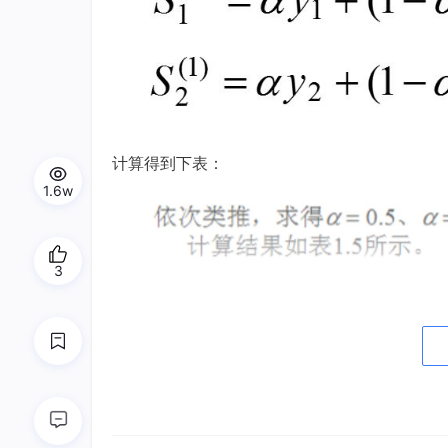
计算得到下表：
1.6w
3