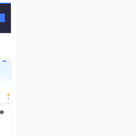
应较
而减
神
需要
方向