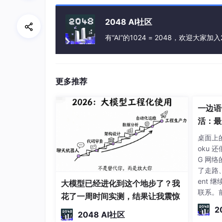
2048 AI社区
有“AI”的1024 = 2048，欢迎大家加入
更多推荐
按上表可得 时间15月对应的19.9 26.2 2
一边语
以
a
= 0.5为例： y16=0.5*29+(1-0.5)*2
活：最火
由上述例题可得结论
Agen
桌面上的 
习笔记
oku 
1）指数平滑法对实际序列具有平滑作用，权系
G 网络
迟缓。
了走路
2）在实际序列的线性变动部分，指数平滑值序
ent
大模型已经进化到这个地步了？我
少，但当时间序列的变动出现直线趋势时，用一
联系。
花了一周时间实测，结果让我震惊
进行修正。修正的方法也是在一次指数平滑的基
务也在
2
和发展趋势，然后建立直线趋势预测模型，故称
2048 AI社区
不阻塞。