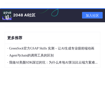
2048 AI社区
加入社区
添加后，可使用下指令进行查看：
 conda 
config
--show-sources
更多推荐
·
GreenSock官方GSAP Skills 实测 – 让AI生成专业级前端动画
运行安装指令，此时仅
输入-c pytorch
前
的指令
。
·
Agent与chain的调用工具的区别
tip：若无想要的cuda版本，可采取以下两种方法：(官网一般显示
·
我做AI美颜SDK踩过的坑：为什么本地AI算法比云端方案难10倍？
最新版本)
（1）更改指令中cuda版本号为自定义版本（11.1）（安装cuda11.
1版本须在指令最后添加 (空格)-c conda-forge）
（2）离线安装
pip安装