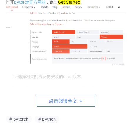
打开
pytorch官方网站
，点击
Get Started
.
选择相关配置及要安装的cuda版本。
输入
Run this Command
中的运行指令安装。
-c pytorch
：说明用国外网站下载，速度较慢。可改用国内
镜像网站下载，此时需先
添加源
，直接复制输入：
点击阅读全文
 conda config --add channels https:
//mi
rrors.t
# pytorch
# python
 conda config --add channels https:
//mi
rrors.t
 conda config --add channels https:
//mi
rrors.t