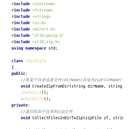
#
include
<iostream>
#
include
<fstream>
#
include
<string>
#
include
<io.h>
#
include
<direct.h>
#
include
"zlib\unzip.h"
#
include
<zlib\zip.h>
using
namespace
 std;

class
cPackFile
public
:

//将某个目录或者文件(dirName)压缩为zipFileName(.z
void
CreateZipFromDir
(string dirName, string zi
cPackFile
();

	~
cPackFile
private
:

//递归添加子目录到zip文件  
void
CollectFilesInDirToZip
(zipFile zf, string 