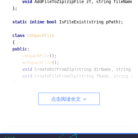
void
AddFileToZip
(zipFile zf, string fileNameIn
};

static
inline
bool
IsFileExist
(string pPath)
;

class
cUnpackFile
public
:

cUnpackFile
();

	~
cUnpackFile
();

void
CreateDirFromZip
(string dirName, string zi
void
CreateFileFromZip
(string fName, string zip
};

#
endif
点击阅读全文
zipHelper.cpp
#
include
"zipHelper.h"