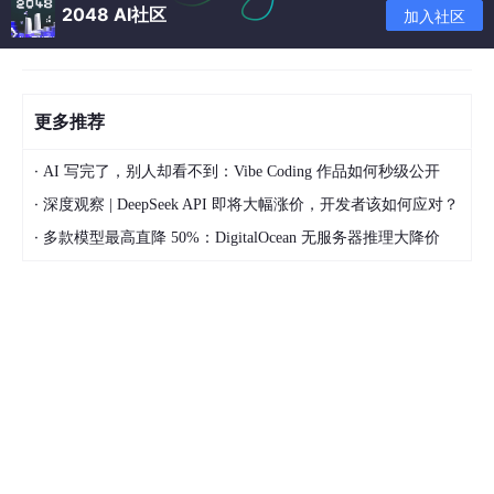
2048 AI社区
加入社区
//将文件添加到zip文件中，注意如果源文件srcFile为空则添加
//fileNameInZip: 在zip文件中的文件名，包含相对路径    
void
cPackFile::AddFileToZip
(zipFile zf, string fil
{

更多推荐
	FILE* srcfp = 
NULL
;

·
AI 写完了，别人却看不到：Vibe Coding 作品如何秒级公开
//初始化写入zip的文件信息
·
深度观察 | DeepSeek API 即将大幅涨价，开发者该如何应对？
//zip_fileinfo zi;
·
多款模型最高直降 50%：DigitalOcean 无服务器推理大降价
	zip_fileinfo   zi = { 
0
 };

	zi.tmz_date.tm_sec = zi.tmz_date.tm_min = zi.tmz_date.tm_hour =

		zi.tmz_date.tm_mday = zi.tmz_date.tm_mon =
	zi.dosDate = 
0
;

	zi.internal_fa = 
0
;

	zi.external_fa = 
0
;

//如果srcFile为空，加入空目录    
	string new_file_name = 
""
;

	new_file_name += fileNameInZip;
