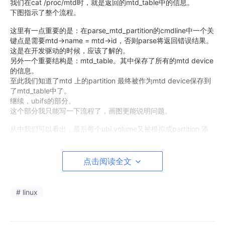
我们在cat /proc/mtd时，就是返回的mtd_table中的信息。
下图指示了整个流程。
这里有一点重要的是：在parse_mtd_partition的cmdline中一个关
键点是需要mtd->name = mtd->id，否则parse将返回错误结果。
这是在开发驱动的时候，应该了解的。
另外一个重要结构是：mtd_table。其中保存了所有的mtd device
的信息。
至此我们知道了mtd 上的partition 最终被作为mtd device保存到
了mtd_table中了。
继续，ubifs的部分。
这个部分我只能写一下流程了，画图更能说明问题。
从中我们可以看出，最后每个ubi volume又被模拟成partition 添
加到了mtd_table中了。
因此可以得到一个总体的mtd 和ubi 的关系图。
每个mtd partition 可以attach 到一个ubi device上，在每个ubi d
点击阅读全文
evice上又可以创建很多ubi volume，而每个ubi volume又被作为
一个mtd device 保存于mtd table 中。
从内核中我们可以看到mtd的type分为 nor ，nand，ram，rom，
# linux
ubivolume。
下面是一个比较直观的ubi和mtd相互之间的关系图：