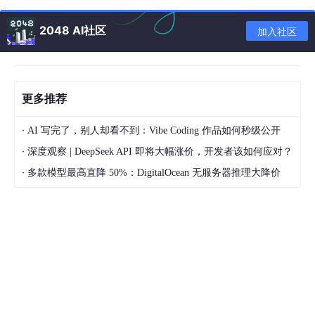
1.MTD Subsystem：
MTD 子系统， 提供对flash芯片的访问接口， MTD子系统提供了
2048 AI社区
加入社区
MTD device的概念，比如/dev/mtdx，MTD可以认为是raw flas
h。
2.UBI subsystem：
为flash device提供了wear-leveling和 volume management功
能； UBI工作在MTD设备之上，提供了UBI volume；UBI是MTD
更多推荐
设备的高层次表示，对上层屏蔽了一些MTD不得不处理的问题，
比如wearing以及坏块管理。
3.UBIFS filesystem
·
AI 写完了，别人却看不到：Vibe Coding 作品如何秒级公开
UBIFS 文件系统，工作于UBI之上。
·
深度观察 | DeepSeek API 即将大幅涨价，开发者该如何应对？
·
多款模型最高直降 50%：DigitalOcean 无服务器推理大降价