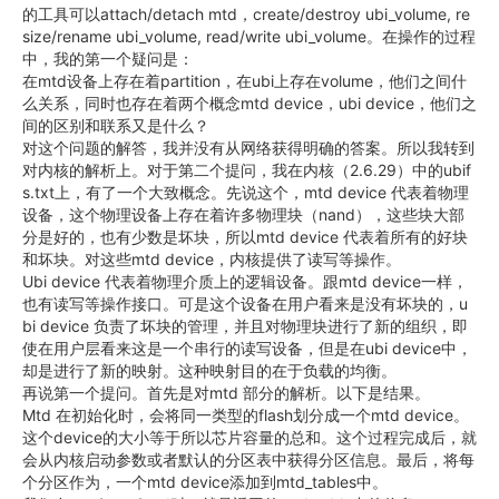
的工具可以attach/detach mtd，create/destroy ubi_volume, re
size/rename ubi_volume, read/write ubi_volume。在操作的过程
中，我的第一个疑问是：
在mtd设备上存在着partition，在ubi上存在volume，他们之间什
么关系，同时也存在着两个概念mtd device，ubi device，他们之
间的区别和联系又是什么？
对这个问题的解答，我并没有从网络获得明确的答案。所以我转到
对内核的解析上。对于第二个提问，我在内核（2.6.29）中的ubif
s.txt上，有了一个大致概念。先说这个，mtd device 代表着物理
设备，这个物理设备上存在着许多物理块（nand），这些块大部
分是好的，也有少数是坏块，所以mtd device 代表着所有的好块
和坏块。对这些mtd device，内核提供了读写等操作。
Ubi device 代表着物理介质上的逻辑设备。跟mtd device一样，
也有读写等操作接口。可是这个设备在用户看来是没有坏块的，u
bi device 负责了坏块的管理，并且对物理块进行了新的组织，即
使在用户层看来这是一个串行的读写设备，但是在ubi device中，
却是进行了新的映射。这种映射目的在于负载的均衡。
再说第一个提问。首先是对mtd 部分的解析。以下是结果。
Mtd 在初始化时，会将同一类型的flash划分成一个mtd device。
这个device的大小等于所以芯片容量的总和。这个过程完成后，就
会从内核启动参数或者默认的分区表中获得分区信息。最后，将每
个分区作为，一个mtd device添加到mtd_tables中。