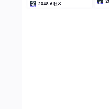
2
public
interface
IPlugin
2048 AI社区
不阻塞。
        {

ng Ag
string
Show
()
;

odex、
4.再新建一个插件类库命名为PlugModel,引用之