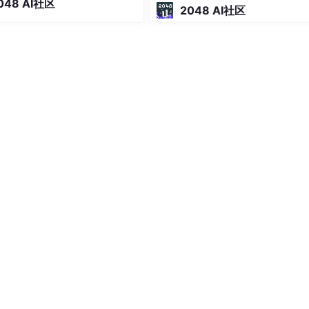
048 AI社区
，做法很直接：不自己做 Codi
2048 AI社区
ent，而是连接 Claude Code、C
Curso
前生成的Iplug.dll 并实现相关接口