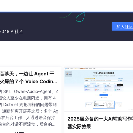
加入社区
2048 AI社区
音聊天，一边让 Agent 干
爆的 7 个 Voice Coding
t 大盘点丨Voice Agent 学
SKI、Qwen-Audio-Agent、Z
还假设人至少在电脑附近，拥有 4
的 Disbrief 则把同样的问题带到
、通勤和离开屏幕之后：多个 Ag
 继续在后台工作，人通过语音保持
2025届必备的十大AI辅助写作
前台的对话不断流动，后台的任
器实际效果
持续推进，两者同时发生，却互