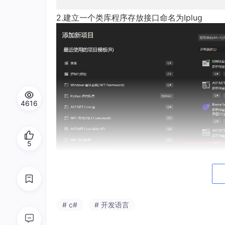
2.建立一个类库程序存放接口命名为Iplug
4616
5
# c#
# 开发语言
3.定义基本接口