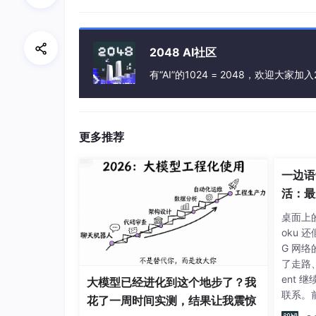
2048 AI社区
有“AI”的1024 = 2048，欢迎大家加入
更多推荐
一边语
活：最火
Agen
桌面上的 
习笔记
oku 
G 网络
了走路
ent
大模型已经进化到这个地步了？我
联系。
花了一周时间实测，结果让我震惊
务也在