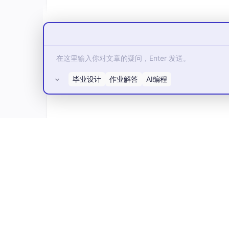
毕业设计
作业解答
AI编程
public
class
Class1
 : 
IPlugin
    {

所有评论(0)
public
string
Show
()
        {

return
"这是一个插件"
;

        }

5.修改Iplug以及PlugModel的生成路径，使