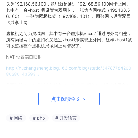
关为192.168.56.100，意思就是通过 192.168.56.100网卡上网。
其中有一台vhost1我设置为双网卡，一张为内网模式（192.168.5
6.100），一张为网桥模式（192.168.1.101）。两张网卡设置双网
卡共享上网
虚拟机之间为局域网，其中有一台虚拟机vhost1通过与外网相连，
所有局域网中的虚拟机又通过vhost1来实现上外网。这样vhost1就
可以监控整个虚拟机局域网上网情况了。
NAT 设置端口映射
http://huzhangsheng.blog.163.com/blog/static/34787784200
802801435931/
你可以设置一个虚拟机的服务（比如 WEB 服务），通过使用命令
行工具 VboxManage 代理。你需要知道虚拟机的服务使用哪个端
口，然后决定在主机上使用哪个端口（通常但不总是想要使虚拟机
点击阅读全文
和主机使用同一个端口）。在主机上提供一个服务需要使用一个端
口，你能使用在主机上没有准备用来提供服务的任何端口。一个怎
样设置新的 NAT 例子，在虚拟机上连接到一个 ssh 服务器，需要
# 网络
# php
# 开发语言
下面的三个命令：
VBoxManage setextradata ‘Linux Guest’ ‘VBoxInternal/Device