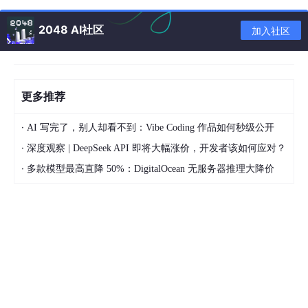
s/pcnet/0/LUN#0/Config/guestssh/Protocol’ TCP
VBoxManage setextradata ‘Linux Guest’ ‘VBoxInternal/Device
2048 AI社区
加入社区
s/pcnet/0/LUN#0/Config/guestssh/GuestPort’ 22
VBoxManage setextradata ‘Linux Guest’ ‘VBoxInternal/Device
s/pcnet/0/LUN#0/Config/guestssh/HostPort’ 2222
更多推荐
说明：VboxManage 是一个命令行程序，请查询你的 VirtualBox
安装目录，‘Linux Guest’ 是虚拟主机名。guestssh 是一个自定义
·
AI 写完了，别人却看不到：Vibe Coding 作品如何秒级公开
的名称，你可以任意设置，通过上面的三个命令，把虚拟机的 22
端口 转发到主机的 2222 端口。
·
深度观察 | DeepSeek API 即将大幅涨价，开发者该如何应对？
·
多款模型最高直降 50%：DigitalOcean 无服务器推理大降价
又比如，我在虚拟机 debian 上安装了 apache2 服务器，使用 80
端口，映射到主机的 80 端口。使用下面的命令。
‘C:\Program Files\innotek VirtualBox\VBoxManage.exe’ setextr
adata ‘debian’ ‘VBoxInternal/Devices/pcnet/0/LUN#0/Config/
huzhangsheng/Protocol’ TCP
‘C:\Program Files\innotek VirtualBox\VBoxManage.exe’ setextr
adata ‘debian’ ‘VBoxInternal/Devices/pcnet/0/LUN#0/Config/
huzhangsheng/GuestPort’ 80