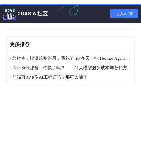
    where id not in

<!-- collection是参数数据类型， item是下列循环的
2048 AI社区
加入社区
<!-- open 是加在开头，separator是加在每个遍历的
<
foreach
collection
=
"list"
item
=
"l"
index
=
"inde
      #
{l}
</
foreach
>
</
select
>
更多推荐
·
给样本，比讲规则管用：我花了 20 多天，把 Hermes Agent 训练成能独立交付的 Dify 开发助手
·
DeepSeek涨价，你换了吗？——AI大模型服务成本与替代方案深度分析
·
前端可以转型AI工程师吗？那可太能了