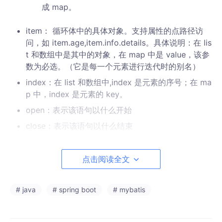
成 map。
item： 循环体中的具体对象。支持属性的点路径访
问，如 item.age,item.info.details。具体说明：在 lis
t 和数组中是其中的对象，在 map 中是 value，该参
数为必选。（它是每一个元素进行迭代时的别名）
index：在 list 和数组中,index 是元素的序号；在 ma
p 中，index 是元素的 key。
open：表示该语句以什么开始
close：表示该语句以什么结束
separator：表示在每次进行迭代之间以什么符号作
为分隔符
点击阅读全文
# java
<
select
# spring boot
id
=
"getnoinlist"
# mybatis
resultType
=
"com.work.webs
    select *

    from study_list
