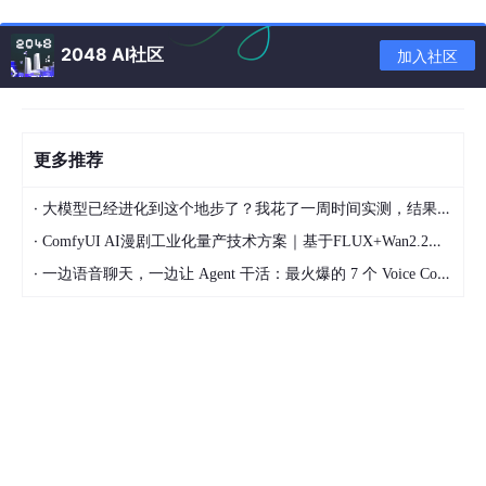
2048 AI社区
加入社区
更多推荐
问答机器人示例（微信对话开放平台，需要自己进行一定配置，也
有预置的一些技能，比如查天气，下面是一个自定义问答物流价格
·
大模型已经进化到这个地步了？我花了一周时间实测，结果让我震惊
查询的示例）：
·
ComfyUI AI漫剧工业化量产技术方案｜基于FLUX+Wan2.2本地二次元短剧全链路落地教程
·
一边语音聊天，一边让 Agent 干活：最火爆的 7 个 Voice Coding Agent 大盘点丨Voice Agent 学习笔记