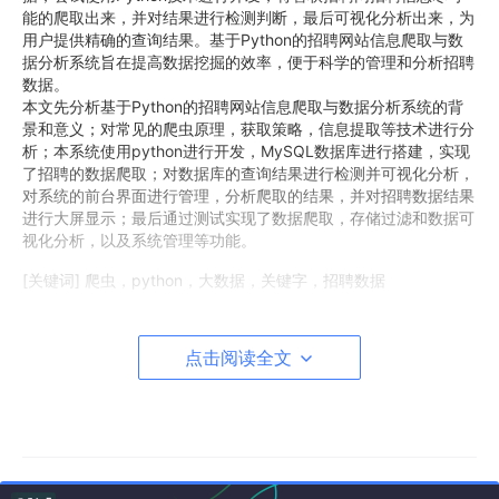
能的爬取出来，并对结果进行检测判断，最后可视化分析出来，为
用户提供精确的查询结果。基于Python的招聘网站信息爬取与数
据分析系统旨在提高数据挖掘的效率，便于科学的管理和分析招聘
数据。
本文先分析基于Python的招聘网站信息爬取与数据分析系统的背
景和意义；对常见的爬虫原理，获取策略，信息提取等技术进行分
析；本系统使用python进行开发，MySQL数据库进行搭建，实现
了招聘的数据爬取；对数据库的查询结果进行检测并可视化分析，
对系统的前台界面进行管理，分析爬取的结果，并对招聘数据结果
进行大屏显示；最后通过测试实现了数据爬取，存储过滤和数据可
视化分析，以及系统管理等功能。
[关键词] 爬虫，python，大数据，关键字，招聘数据
一、项目介绍
点击阅读全文
在技术上，本文利用Python技术进行数据爬取，这种简洁快速，
类库丰富的编程语言可以轻松的实现爬虫方法。先分析目标网站的
网页信息，然后进行数据处理，完成抓取后进行数据存储，最后完
成数据的可视化呈现。数据存储使用的是MySQL数据库，这种数
据库轻巧而功能强大，可以有效的满足系统的开发。
在业务上，本系统利用用户无法在海量的智联招聘网中查找到有效