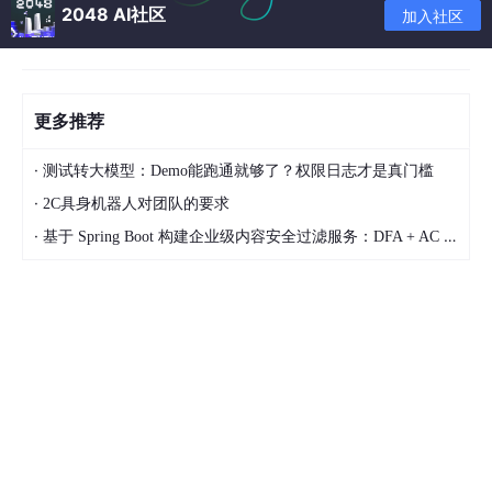
的招聘数据，因此设计了本系统对招聘数据进行存储，然后整理招
2048 AI社区
加入社区
聘数据，并通过可视化的方式展现出来。在后台也可以对这些招聘
数据进行整理，为用户提供更加精确的招聘数据信息。。
二、开发环境
更多推荐
开发语言：Python
python框架：django
·
测试转大模型：Demo能跑通就够了？权限日志才是真门槛
软件版本：python3.7/python3.8
数据库：mysql 5.7或更高版本
·
2C具身机器人对团队的要求
数据库工具：Navicat11
·
基于 Spring Boot 构建企业级内容安全过滤服务：DFA + AC 自动机 + AI 语义审核架构设计
开发软件：PyCharm/vs code
前端框架:vue.js
————————————————
三、功能介绍
3.2.1爬虫功能需求分析
在目前计算机信息化快速发展过程中，招聘和求职逐渐转移到网络
中来，本题目来源于求职招聘系统研发项目的子项目，该项目主要
完成一个招聘数据系统的设计和开发，该系统用于收集当前地方招
聘数据，然后通过爬取、清理、存储、统计招聘数据，并进行招聘