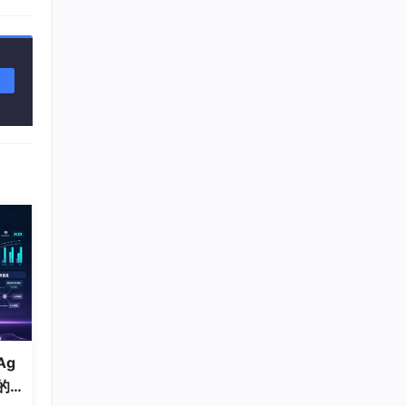
分区 键
大大提
L 应
Ag
的