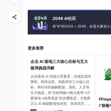
数据分片的最小物理单元。由数据源名称和数
2
.
1.4
绑定表
2048 AI社区
指分片规则一致的主表和子表。例如： t_order 表和
有“AI”的1024 = 2048，欢迎大家加入
完全相同，则此两张表互为绑定表关系。绑定
升。举例说明，如果SQL为：
更多推荐
SELECT
 i.* 
FROM
 t_order o 
JOIN
 t_order_
11
);
企业 AI 落地三大核心目标与五大
破局挑战详解
在不配置绑定表关系时，假设分片键 order_i
企业落地 AI 的核心答案是：先锚定成本
该为4条，它们呈现为笛卡尔积：
重构、精准运营、风险管控三大核心目
标，再针对性破解数据、系统、人才等
五大挑战，按“目标明确→痛点梳理→方
SELECT
 i.* 
FROM
 t_order_0 o 
JOIN
 t_orde
案落地→效果复盘”的步骤推进，才能真
FFmp
(
10
, 
11
正让 AI 赋能数智化转型。具体而言，企
i”致
SELECT
 i.* 
FROM
 t_order_0 o 
JOIN
 t_orde
业需先明确自身 AI 应用的核心诉求，结