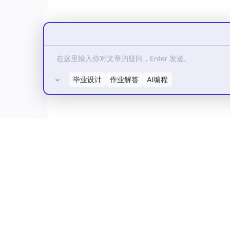
2.1.6
分片键
用于分片的数据库字段，是将数据库(表)水平
主键为分片字段。 SQL中如果无分片字段，将执行
也支持根据多个字段进行分片。
2.1.7
分片算法
毕业设计
作业解答
AI编程
通过分片算法将数据分片，支持通过 = 、 BE
灵活度非常高。包括：精确分片算法 、范围分片算法 
片算法，where order_id in (?,?,?)将采
法，复合分片算法用于分片键有多个复杂情况。
所有评论(0)
2.1.8
分片策略
包含分片键和分片算法，由于分片算法的独立性
就是分片策略。内置的分片策略大致可分为尾
灵活，常用的使用行表达式配置分片策略，它采用Groovy
u_id模8，而分成8张表，表名称为 t_user_0 到 t_
2.1.9
自增主键生成策略