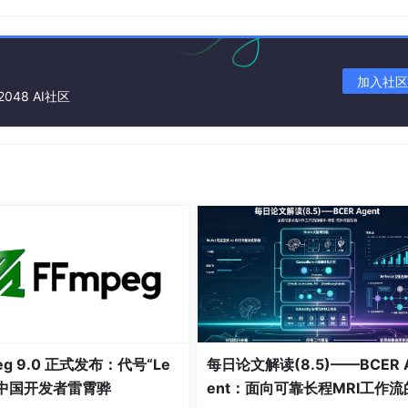
据表组成，例：
ds_0.t_order_0
。
加入社区
 t_order_item 表，均按照 order_id 分片,绑定表之间的
2048 AI社区
表之间的多表关联查询不会出现笛卡尔积关联，关联查询效率将
item i 
ON
 o.order_id=i.order_id 
WHERE
 o.order_id 
in
 (
10
d 将数值10路由至第0片，将数值11路由至第1片，那么路由后的SQ
r_item_0 i 
ON
 o.order_id=i.order_id 
WHERE
 o.order_id 
in
eg 9.0 正式发布：代号“Le
每日论文解读(8.5)——BCER 
敬中国开发者雷霄骅
ent：面向可靠长程MRI工作流
r_item_1 i 
ON
 o.order_id=i.order_id 
WHERE
 o.order_id 
in