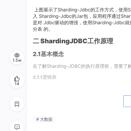
上图展示了Sharding-Jdbc的工作方式，使
入 Sharding-Jdbc的Jar包，应用程序通过Sh
是对 Jdbc驱动的增强，使用Sharding-J
分表 的。
二
S
ha
rdingJDBC
工作原理
2.1
基本概念
1.5w
在了解Sharding-JDBC的执行原理前，需要
2
.
1.1
逻辑表
14
水平拆分的数据表的总称。例：订单数据表根据主键尾数拆分为
9 ，他们的逻辑表名为 t_order 。
2
.
1.2
真实表
在分片的数据库中真实存在的物理表。即上个示例中的 t_o
# 大数据
2
.
1.3
数据节点