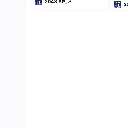
2048 AI社区
(
10
, 
11
合调研数据梳理落地过程中的关键障
2
SELECT
 i.* 
FROM
 t_order_1 o 
JOIN
 t_orde
碍，通过优化数据治理、重构业务流
(
10
, 
11
程、补齐人才短板等方式破解难题，同
SELECT
 i.* 
FROM
 t_order_1 o 
JOIN
 t_orde
时借助合规工具与平台提升落地效率，
(
10
, 
11
); 
最终实现
在配置绑定表关系后，路由的
SQL
应该为
2
条：
SELECT
 i.* 
FROM
 t_order_0 o 
JOIN
 t_orde
(
10
, 
11
SELECT
 i.* 
FROM
 t_order_1 o 
JOIN
 t_orde
(
10
, 
11
); 
2.1.5
广播表
指所有的分片数据源中都存在的表，表结构和
量数据的表进行关联查询的场景，例如：字典表