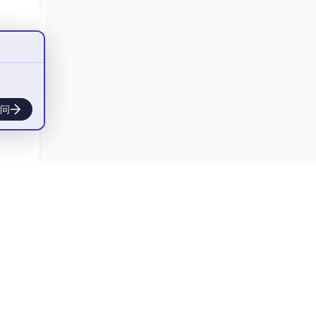
则订单
dbc
问
实现的
精确分
围分片算
法，也
则更加
r表根据