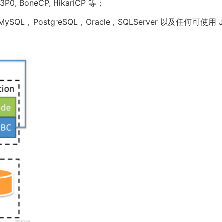
BoneCP, HikariCP 等；
L，PostgreSQL，Oracle，SQLServer 以及任何可使用 