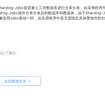
用Sharding-Jdbc前需要人工对数据库进行分库分表，在应用程序
arding-Jdbc操作分库分表后的数据库和数据表，由于Sharding-J
dbc就像使用Jdbc驱动一样，在应用程序中是无需指定具体要操作的
了解以下概念：
10张表，分别是 t_order_0 、 t_order_1 到 t_or
点击阅读全文
rder_0 到 t_order_9 。