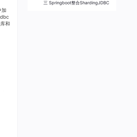
三 Springboot整合ShardingJDBC
中加
dbc
分库和
der_