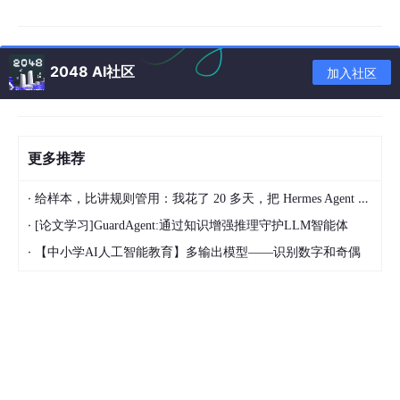
print
(response);

2048 AI社区
加入社区
要利用Dio发出一个get请求，我们首先需要构造一个Dio的对象实
例。我们看下Dio这个类及其构造方法：
更多推荐
abstract
class
Dio
{

factory
 Dio([BaseOptions? options]) => createDio(
·
给样本，比讲规则管用：我花了 20 多天，把 Hermes Agent 训练成能独立交付的 Dify 开发助手
  ...

·
[论文学习]GuardAgent:通过知识增强推理守护LLM智能体
·
【中小学AI人工智能教育】多输出模型——识别数字和奇偶
可以看出，Dio是一个抽象类，Dio的构造方法实际上用了factory-
工厂构造函数（当使用factory修饰一个构造器时，DartVM不会总
是创建一个新的对象，而是返回一个在内存中已经存在的对象。比
如它可能会从缓存中返回一个已有的实例，或者是返回子类的实
例），实现的createDio是工厂方法，其实现类通过平台区分导
入，在移动端中导入的是 dio_for_native.dart，这个文件中 creat
eDio创建的是DioForNative对象。