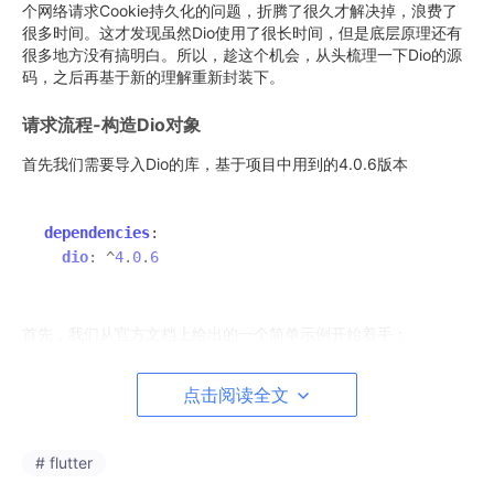
个网络请求Cookie持久化的问题，折腾了很久才解决掉，浪费了
很多时间。这才发现虽然Dio使用了很长时间，但是底层原理还有
很多地方没有搞明白。所以，趁这个机会，从头梳理一下Dio的源
码，之后再基于新的理解重新封装下。
请求流程-构造Dio对象
首先我们需要导入Dio的库，基于项目中用到的4.0.6版本
dependencies
:

dio
: ^
4
.
0
.
6
首先，我们从官方文档上给出的一个简单示例开始着手：
点击阅读全文
import
'package:dio/dio.dart'
final
void
 getHttp() 
async
 {

# flutter
final
 response = 
await
 dio.
get
(
'https://dart.dev'