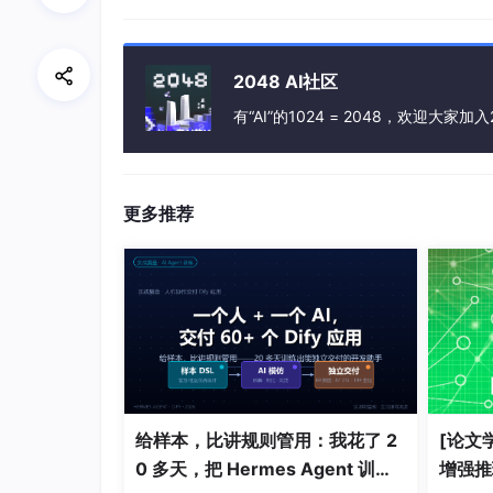
用户群体 Linux 的用户群体很广泛
的大型企业使用，如银行、电信部门等，或者
Linux 操作系统更受广大计算机爱好者
2048 AI社区
能，并且能够在普通 PC 计算机上实现
有“AI”的1024 = 2048，欢迎大家加入
1.3
更多推荐
什么是 Linux 内核？
Linux 系统的核心是内核。内核控制着计算
系统内存管理
应用程序管理
给样本，比讲规则管用：我花了 2
[论文学
硬件设备管理
0 多天，把 Hermes Agent 训练
增强推