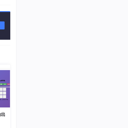
高
统，
功
件。
输出