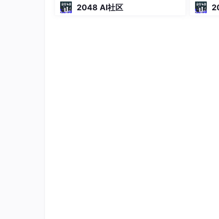
成能独立交付的 Dify 开发助手
2048 AI社区
文件系统管理
2
1.4
Linux 的基本组件是什么？
就像任何其他典型的操作系统一样，Linux 拥有所
x 比其他操作系统更具优势的是每个方面都附
1.5
Linux 的体系结构
从大的方面讲，Linux 体系结构可以分为两块：