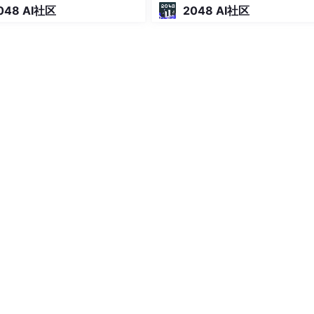
048 AI社区
2048 AI社区
有这些组件：内核，shell 和 GUI，系统实用程序和应用程序。L
带其他功能，所有代码都可以免费下载。