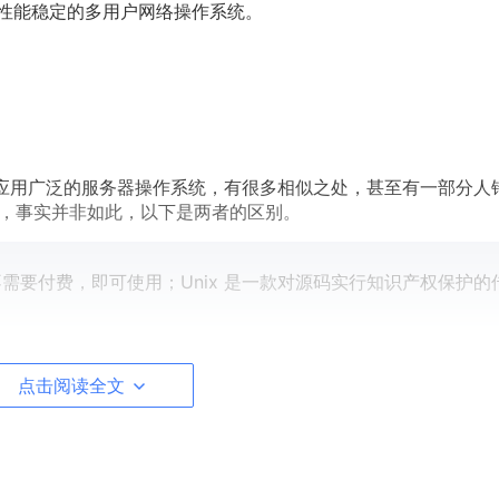
一个性能稳定的多用户网络操作系统。
统，都是应用广泛的服务器操作系统，有很多相似之处，甚至有一部分人
的，然而，事实并非如此，以下是两者的区别。
，不需要付费，即可使用；Unix 是一款对源码实行知识产权保护的
的跨平台性能，可运行在多种硬件平台上；Unix 操作系统跨平台性
点击阅读全文
操作，还有窗体管理系统；Unix 只是命令行下的系统。
要求较低，安装方法更易掌握；Unix 对硬件要求比较苛刻，安装难