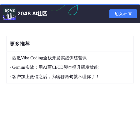
{

	char name[
20
];

2048 AI社区
加入社区
	int num;

}b1 = { {
"zhuangji"
},
1001
 };
//顺序初始化
struct
book
 b2 = { .name = 
"tangmu"
,.num = 
1002
 };
更多推荐
//代码3
·
西瓜Vibe Coding全栈开发实战训练营课
struct
Node
·
{

Gemini实战：用AI写CI/CD脚本提升研发效能
struct
num
;

·
客户加上微信之后，为啥聊两句就不理你了！
struct
Node
* next;

}n1 = { {
1
,
2
},
NULL
 };
//结构体嵌套定义
struct
Node
 n2 = { {
5
, 
6
}, 
NULL
 };
//结构体嵌套初始化
以上初始化已经很详细了。
2.0 匿名结构体