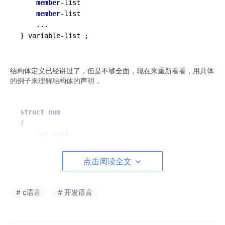
member
-
list

member
-
list  

...
} variable
-
list ;
结构体定义已经讲过了，但是不够全面，现在来重新看看，用具体
的例子来理解结构体的声明，
struct
num
{

	int num1;

	int num2;

}s1;
///声明类型的同时定义变量是s1
点击阅读全文
struct
num
 s2;
//定义结构体变量s2
struct
num
 s3 = { 
3
,
4
 };
//顺序初始化
# c语言
# 开发语言
//代码2
struct
book