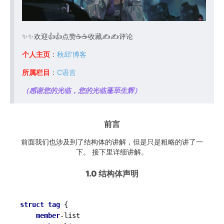
✨✨欢迎👍👍点赞☕️☕️收藏✍✍评论
个人主页
：
秋邱'博客
所属栏目
：
C语言
（感谢您的光临，您的光临蓬荜生辉）
前言
前面我们也涉及到了结构体的讲解，但是只是粗略的讲了一
下。 接下里详细讲解。
1.0 结构体声明
struct
tag
 {

member
-
list
