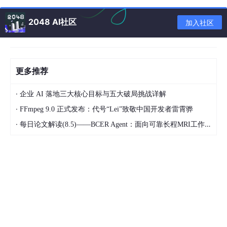
2048 AI社区
加入社区
通过Wireshark抓包，访问HTTPS网站，我们可以看到
更多推荐
·
企业 AI 落地三大核心目标与五大破局挑战详解
结合上面两个流程图，我们可以了解整个流程可以分解为:
·
FFmpeg 9.0 正式发布：代号“Lei”致敬中国开发者雷霄骅
客户端向服务器发送Client Hello,告诉服务器，我支持的协议版
·
每日论文解读(8.5)——BCER Agent：面向可靠长程MRI工作流的编译-绑定-有界恢复架构
本，加密套件等信息。
服务器收到响应，选择双方都支持的协议，套件，向客户端发送S
erver Hello。同时服务器也将自己的证书发送到客户端(Certificat
e)。
客户端自己生产预主密钥，通过公钥加密预主秘钥，将加密后的预
主秘钥发送给服务器 (Client Exchange)。
服务器用自己的私钥解密加密的预主密钥。