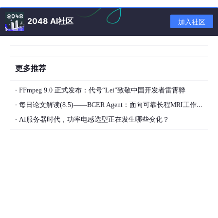
20.请提交对博客系统的第一次扫描时间。
2048 AI社区
加入社区
21.提交攻击者下载的文件。
22.请提交攻击者第一次下载服务器文件的时
间。
更多推荐
23.请提交攻击者留下的冰蝎马的文件名称。
24.提交冰蝎的链接密码。
·
FFmpeg 9.0 正式发布：代号“Lei”致敬中国开发者雷霄骅
25.提交办公区存在的恶意用户名。
·
每日论文解读(8.5)——BCER Agent：面向可靠长程MRI工作流的编译-绑定-有界恢复架构
26.提交恶意用户密码到期时间。
·
AI服务器时代，功率电感选型正在发生哪些变化？
27.请对办公区留存的镜像取证并指出内存疑
似恶意进程。
28.请指出该员工使用的公司OA平台的密
码。
29.攻击者传入一个木马文件并做了权限维
持，请问木马文件名是什么。
30.请提交该计算机中记录的重要联系人的家