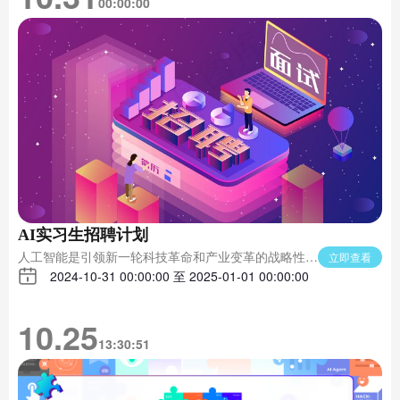
00:00:00
AI实习生招聘计划
人工智能是引领新一轮科技革命和产业变革的战略性技
立即查看
术，深圳市印发了《加快打造人工智能先锋城市行动方
2024-10-31 00:00:00 至 2025-01-01 00:00:00
案》，龙岗区率先提出创建人工智能全域全时应用示范
区，在全区范围全方位开放应用场景，抢占新质生产力
10.25
发展主阵地，全力推动龙岗区人工智能产业高质量发
13:30:51
展。 2024年GitCode正式落户深圳龙岗，与2048 AI社
区打造技术共建、人才共培、产品共销、商业共营的AI
创新服务平台，GitCode将重点打造A