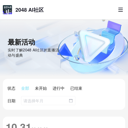
2048 AI社区
最新活动
2048 AI社区
实时了解
的直播活
动与盛典
状态
全部
未开始
进行中
已结束
日期
10.31