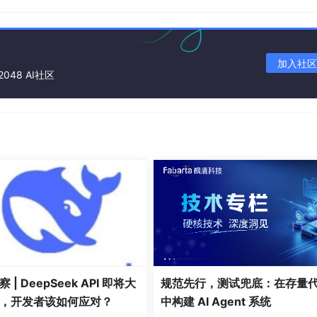
CodeX 环境中运行，请确保已安装并配置好 CodeX 终端插件。
权限的项目根目录下执行，以便创建
openspec/
配置目录。
加入社区
2048 AI社区
o
（Linux/macOS）或以管理员身份运行终端（Windows）。
败，可配置国内镜像源，例如：
stry.npmmirror.com
ion
验证安装是否成功。
spec。命令示例：
/opsx:propose
"创建一个 Todo 应用"
。执
以任务命名的目录，包含提案文档、设计模板、任务清单等结构
 | DeepSeek API 即将大
规范先行，测试兜底：在存量
开始实现。使用
/opsx:apply
命令，OpenSpec 会根据生成的 sp
，开发者该如何应对？
中构建 AI Agent 系统