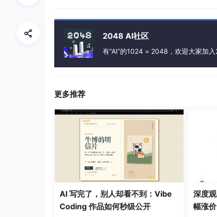
CodeX 终端
：OpenSpec 设计为在 
项目权限
：初始化命令需要在具有写入
2048 AI社区
常见安装问题
：
有“AI”的1024 = 2048，欢迎大家加入
如果遇到权限错误，可以尝试使用
sud
若网络环境导致 npm 安装缓慢或失
npm config set registry https:
//regi
更多推荐
安装完成后，可通过
openspec
--vers
OpenSpec 使用整体流程
：
创建 proposal
：根据需求生成完整的 
后会在
openspec
/changes/
下生成
文件。
AI 写完了，别人却看不到：Vibe
深度观察
应用 proposal
：定义好 spec 之后
Coding 作品如何秒级公开
幅涨价
和任务清单，指导后续开发步骤。