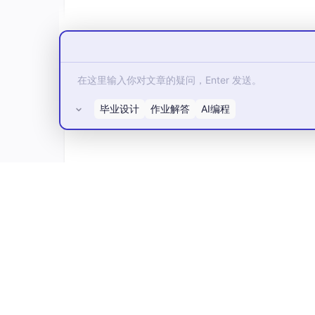
毕业设计
作业解答
AI编程
所有评论(0)
安装后会在 CodeX 中注册多个技能：
brainstorming
：头脑风暴，澄清需求
write-plan
：基于 brainstorming