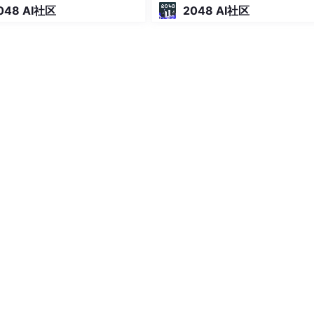
048 AI社区
2048 AI社区
sal 进行归档。使用
/opsx:archive
命令，所有相关变更文件将
目录，便于版本追溯与团队知识共享。
ates/
目录下放置自定义的 Markdown 模板，以适配团队或项
pec 和任务清单可以作为 CI/CD 流水线的输入，实现自动化测试和
enSpec 生成的详细 spec 是 Superpowers 进行深度技术设
”的闭环。
安装：