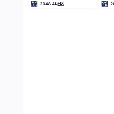
2048 AI社区
2
归档 proposal
：实现完成后对 propo
移动到
openspec
/changes/
archive/
高级用法与集成
：
自定义模板
：可以在
openspec
/templ
的特定规范。
CI/CD 集成
：OpenSpec 生成的 s
门禁。
与 Superpowers 联动
：如上文所述，Op
和实现的基础，两者形成了“设计-实现
Superpowers 安装
在 CodeX应用 插件中搜索Superpowers 