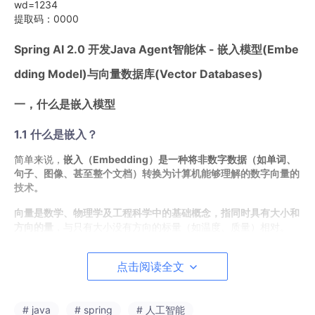
wd=1234
提取码：0000
Spring AI 2.0 开发Java Agent智能体 - 嵌入模型(Embe
dding Model)与向量数据库(Vector Databases)
一，什么是嵌入模型
1.1 什么是嵌入？
简单来说，
嵌入（Embedding）是一种将非数字数据（如单词、
句子、图像、甚至整个文档）转换为计算机能够理解的数字向量的
技术。
向量是数学、物理学及工程科学中的基础概念，指同时具有大小和
方向的量
‌，与只有大小没有方向的标量（如温度、质量）相对。‌‌
数据
：比如一句话：“我喜欢吃苹果”。
点击阅读全文
向量
：经过嵌入模型处理后，这句话会变成一个由数
百个浮点数组成的数组，例如：
# java
# spring
# 人工智能
[0.125, -0.342, 0.987, ..., 0.045]
。