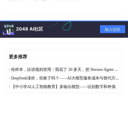
这个向量不是随机生成的，它通过复杂的神经网络模型训练得出，
能够
捕获原始数据的语义信息
。
2048 AI社区
加入社区
1.2 嵌入模型的核心作用：将“意义”映射到“向量空间”
嵌入模型最关键的特性是，它会把相似的语义内容映射到向量空间
中的相近位置。
更多推荐
例子
：
句子A：“我喜欢吃苹果”
·
给样本，比讲规则管用：我花了 20 多天，把 Hermes Agent 训练成能独立交付的 Dify 开发助手
句子B：“我爱吃香蕉”
·
DeepSeek涨价，你换了吗？——AI大模型服务成本与替代方案深度分析
句子C：“火箭发射升空”
·
【中小学AI人工智能教育】多输出模型——识别数字和奇偶
经过嵌入模型后，在向量空间中：
句子A和句子B的距离会非常
近
（因为都是表达对水果
的喜爱）。
句子C与A、B的距离会非常
远
（因为讨论的是完全不