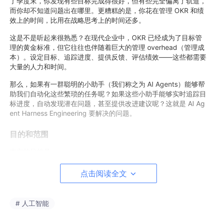
了季度末，你发现有些目标完成得很好，但有些完全偏离了轨道，
而你却不知道问题出在哪里。更糟糕的是，你花在管理 OKR 和绩
效上的时间，比用在战略思考上的时间还多。
这是不是听起来很熟悉？在现代企业中，OKR 已经成为了目标管
理的黄金标准，但它往往也伴随着巨大的管理 overhead（管理成
本）。设定目标、追踪进度、提供反馈、评估绩效——这些都需要
大量的人力和时间。
那么，如果有一群聪明的小助手（我们称之为 AI Agents）能够帮
助我们自动化这些繁琐的任务呢？如果这些小助手能够实时追踪目
标进度，自动发现潜在问题，甚至提供改进建议呢？这就是 AI Ag
ent Harness Engineering 要解决的问题。
目的和范围
本文的目的是：
深入浅出地解释 AI Agent Harness Engineering 的
点击阅读全文
核心概念
展示如何利用这项技术优化传统的 OKR 管理流程
# 人工智能
提供实际的代码示例和实施指南