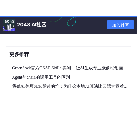
探讨这项技术对企业绩效系统的长远影响
我们将涵盖从理论到实践的全流程，但不会深入到过于复杂的 AI
2048 AI社区
加入社区
算法细节（除非必要）。我们的重点是应用和价值创造。
预期读者
这篇文章适合以下人群阅读：
更多推荐
企业管理者和 HR 专业人士，希望了解如何利用 AI
·
GreenSock官方GSAP Skills 实测 – 让AI生成专业级前端动画
改进目标管理
·
Agent与chain的调用工具的区别
技术领导者和架构师，负责设计和实施企业级系统
·
我做AI美颜SDK踩过的坑：为什么本地AI算法比云端方案难10倍？
对 AI 应用感兴趣的开发者和工程师
任何对现代企业管理和 AI 交叉领域好奇的人
即使你没有深厚的技术背景，也不用担心——我们会用最简单的语
言解释复杂的概念。
文档结构概述