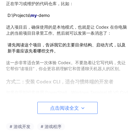
正在学习或维护的代码仓库，比如：
D:\Projects\
my
-demo
进入项目后，确保使用的是本地模式，也就是让 Codex 在你电脑
上的当前项目目录里工作。然后就可以发第一条消息了：
请先阅读这个项目，告诉我它的主要目录结构、启动方式，以及
新手最应该先看哪些文件。
这一步非常适合第一次体验 Codex。不要急着让它写代码，先让
它帮你“读项目”，你会更容易理解它和普通聊天机器人的区别。
方式二：安装 Codex CLI，适合习惯终端的开发者
如果你平时经常使用 PowerShell、Windows Terminal 或 VS Cod
e 终端，那么 CLI 方式会更顺手。
点击阅读全文
首先确保电脑已经安装 Node.js 和 npm。可以在 PowerShell 中
输入：
# 游戏开发
# 游戏程序
node
-v
npm -v