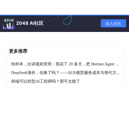
如果能看到版本号，说明环境已经准备好。然后执行官方安装命
令：
npm
i -g @openai/codex
2048 AI社区
加入社区
安装完成后，进入你的项目目录：
cd D:\Projects\
my
-demo
更多推荐
启动 Codex：
·
给样本，比讲规则管用：我花了 20 多天，把 Hermes Agent 训练成能独立交付的 Dify 开发助手
codex
·
DeepSeek涨价，你换了吗？——AI大模型服务成本与替代方案深度分析
第一次运行时，Codex 会引导你登录。你可以选择使用 ChatGPT
·
前端可以转型AI工程师吗？那可太能了
账号登录，也可以使用 OpenAI API Key 登录。官方文档中也说
明，Codex CLI 支持这两种认证方式。
之后就可以直接在终端里和 Codex 对话：
请阅读当前项目，说明这个项目如何启动，并检查是否有明显的
配置问题。
如果之后想升级 Codex CLI，可以执行：