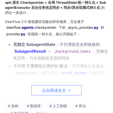
aph 原生 Checkpointer + 全局 ThreadState 统一持久化 + Sub
agentExecutor 后台任务状态同步 + 同步/异步双模式持久化
的
四位一体设计，
DeerFlow 2.0 彻底摒弃旧版自研存储类，完全基于
deerflow
.agents
.checkpointer
下的
async_provider.
py
和
provider.
py
实现统一持久化，核心升级如下：
无独立 SubagentState
：子代理状态全部收敛到
SubagentResult
+
_background_tasks
，无独立
状态类，与主线程状态协同同步
子代理 不需要独立维护的 断点
：子代理执行直接走
_aexecute
()
，状态通过
result_holder
实时写入
全局，不 子代理独立维护的 断点。
主线程唯一可信源
：
ThreadState
包含所有子代理
点击阅读全文
进度、结果、沙箱、消息，是断点快照的唯一载体
双模式统一持久化
：由
async_provider.
py
（异
# 架构
# 数据库
# 人工智能
# 算法
步）和
provider.
py
（同步）共同提供，支持内存、