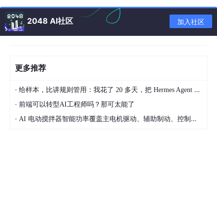
2048 AI社区
加入社区
更多推荐
·
给样本，比讲规则管用：我花了 20 多天，把 Hermes Agent 训练成能独立交付的 Dify 开发助手
Neuro-sama 开源版
·
前端可以转型AI工程师吗？那可太能了
·
AI 电动搅拌器智能功率覆盖主电机驱动、辅助制动、控制供电的完整选型方案
要说 AIRI 为什么能火，得先聊聊它的 " 前辈 "Neuro-sama。
这位 AI 虚拟主播在油管有 88 万粉丝，能唱会聊还能打游戏，甚
至冲进过 Twitch 订阅榜前 10.
但是！她不开源。
一下播就直接分手断联现场，粉丝就只能对着黑屏干等。