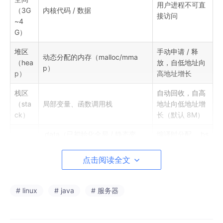
用户进程不可直
（3G
内核代码 / 数据
接访问
~4
G）
堆区
手动申请 / 释
动态分配的内存（malloc/mma
（hea
放，自低地址向
p）
p）
高地址增长
栈区
自动回收，自高
（sta
局部变量、函数调用栈
地址向低地址增
ck）
长（默认 8M）
.data（已初始化全局 / 静态变
编译时分配，.bs
数据
量）.bss（未初始化全局 / 静态变
s 默认初始化为
段
量）.rodata（字符串常量）
0
点击阅读全文
文本
只读，所有进程
段（.t
程序代码、指令
实例共享（如果
# linux
# java
# 服务器
ext）
代码相同）