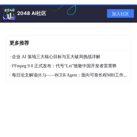
关键特性
：多个进程的虚拟地址空间看似相同，但 MMU 会映射到
不同的物理内存，保证进程间的隔离性。
2048 AI社区
加入社区
3. 进程的核心标识
PID
：进程 ID，每个进程唯一，值大于 0；
PPID
：父进程 ID，所有进程（除 init 进程）都有父
更多推荐
进程；
·
企业 AI 落地三大核心目标与五大破局挑战详解
PGID
：进程组 ID，用于批量管理进程；
·
FFmpeg 9.0 正式发布：代号“Lei”致敬中国开发者雷霄骅
UID/EUID
：用户 ID / 有效用户 ID，标识进程的权
·
每日论文解读(8.5)——BCER Agent：面向可靠长程MRI工作流的编译-绑定-有界恢复架构
限。
4. 进程的调度算法
操作系统通过调度算法决定 CPU 分配给哪个进程，核心算法包
括：
先来先服务（FCFS）
：按进程到达顺序调度，简单
但不利于短作业；