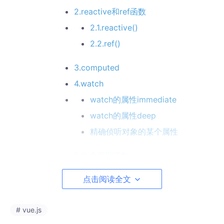
2.reactive和ref函数
2.1.reactive()
2.2.ref()
3.computed
4.watch
watch的属性immediate
watch的属性deep
精确侦听对象的某个属性
5.生命周期函数
6.父子通信
点击阅读全文
6.1.父传子:父给子绑定属性,子通过p
rops接收
# vue.js
6.2.子传父:父给子占位符绑定自定