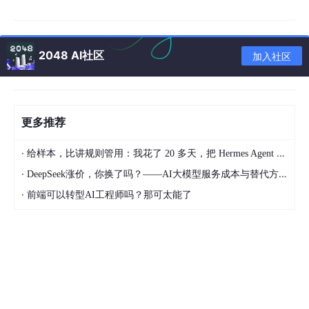
义事件,子通过emit方法触发该事件
6.3.defineProps和defineEmits
2048 AI社区
加入社区
7.模板引用----ref标识
7.1.vue3中如何使用ref获取DOM对
象?
7.2.vue3中如何使用ref获取组件实
更多推荐
例对象?
·
给样本，比讲规则管用：我花了 20 多天，把 Hermes Agent 训练成能独立交付的 Dify 开发助手
8.provide和inject实现跨层级共享数据
·
DeepSeek涨价，你换了吗？——AI大模型服务成本与替代方案深度分析
9.Vue3.3新特性:defineOptions
·
前端可以转型AI工程师吗？那可太能了
10.Vue3.3新特性:defineModel
三.Pinia的介绍和使用
1.什么是pinia
2.如何在Vue项目中添加Pinia