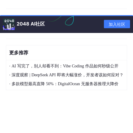
三、不可替代的 4 张底牌
能力
AI 能否替代
原因
2048 AI社区
加入社区
需求政治
❌
跨部门撕逼、平衡商业/技术/排期
非功能设计
❌
幂等、补偿、降级、多活
更多推荐
线上救火
❌
0-day、数据错乱、资金缺口
创新范式
❌
从 0→1 技术选型、框架设计
·
AI 写完了，别人却看不到：Vibe Coding 作品如何秒级公开
·
深度观察 | DeepSeek API 即将大幅涨价，开发者该如何应对？
> 一句话：
AI 擅长 1→N，人类负责 0→1 与兜底
。
·
多款模型最高直降 50%：DigitalOcean 无服务器推理大降价
四、新岗位地图：AI 时代的「人机混合编队」
岗位
核心 KPI
技能栈
AI 代码驯
Prompt 工程 + Code
提效倍数 > 3