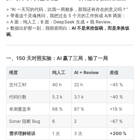
> “AI 一天写的代码，比我一周都多，那我还有存在的意义吗？”
> 带着这个灵魂拷问，我把过去 5 个月的工作拆成 A/B 两面：
> A 面：纯人工；B 面：DeepSeek 生成 + 我 Review。
> 数据出炉那一刻，我彻底明白：
AI 不是来抢饭碗，而是来换饭
碗
。
一、150 天对照实验：AI 赢了三局，输了一局
维度
纯人工
AI + Review
差值
交付工时
40 h
22 h
−45 %
代码行数
5.2 k
3.1 k
−40 %
单测覆盖率
68 %
87 %
+19 %
Sonar 阻断 Bug
6
2
−67 %
需求理解错误
1 次
3 次
+200 %