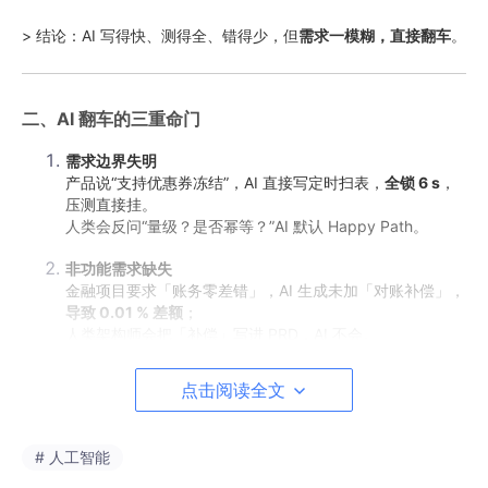
> 结论：AI 写得快、测得全、错得少，但
需求一模糊，直接翻车
。
二、AI 翻车的三重命门
需求边界失明
产品说“支持优惠券冻结”，AI 直接写定时扫表，
全锁 6 s
，
压测直接挂。
人类会反问“量级？是否幂等？”AI 默认 Happy Path。
非功能需求缺失
金融项目要求「账务零差错」，AI 生成未加「对账补偿」，
导致 0.01 % 差额
；
人类架构师会把「补偿」写进 PRD，AI 不会。
背锅机制为零
点击阅读全文
上线出事故，CTO 要找责任人。
“是 AI 写的” ≠ 免责，
最终责任仍是人类
。
# 人工智能