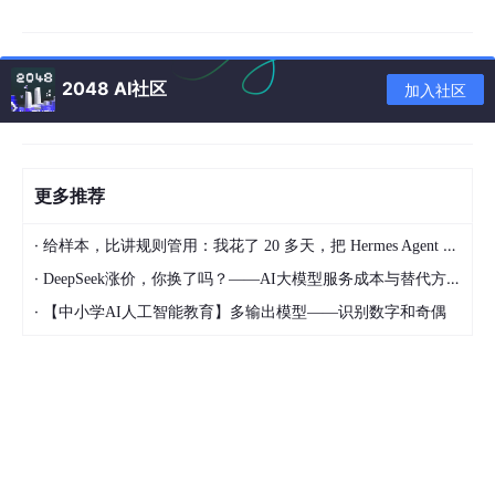
当Playwright与MCP结合时，创造了全新的自动化测试体验：
自然语言驱动
：用简单指令替代复杂脚本编写
2048 AI社区
加入社区
实时交互调试
：每一步操作都可即时验证和调整
降低技术门槛
：非技术人员也能参与自动化流程创建
更多推荐
二、环境搭建与配置
·
给样本，比讲规则管用：我花了 20 多天，把 Hermes Agent 训练成能独立交付的 Dify 开发助手
2.1 基础环境准备
·
DeepSeek涨价，你换了吗？——AI大模型服务成本与替代方案深度分析
确保你的系统满足以下要求：
·
【中小学AI人工智能教育】多输出模型——识别数字和奇偶
Node.js v16+ 或 Python 3.8+
一款支持MCP的客户端（如Cursor、VS Code、Claude Des
ktop）
2.2 安装Playwright MCP服务器