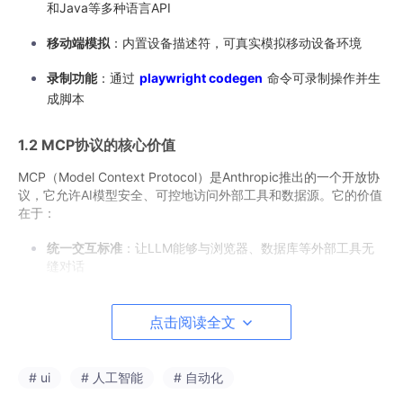
和Java等多种语言API
移动端模拟
：内置设备描述符，可真实模拟移动设备环境
录制功能
：通过
playwright codegen
命令可录制操作并生
成脚本
1.2 MCP协议的核心价值
MCP（Model Context Protocol）是Anthropic推出的一个开放协
议，它允许AI模型安全、可控地访问外部工具和数据源。它的价值
在于：
统一交互标准
：让LLM能够与浏览器、数据库等外部工具无
缝对话
动态流程控制
：根据实时反馈调整指令，使自动化流程更加
灵活
点击阅读全文
安全机制
：权限分层设计，防止越权操作敏感资源
# ui
# 人工智能
# 自动化
1.3 协同效应：1+1>2