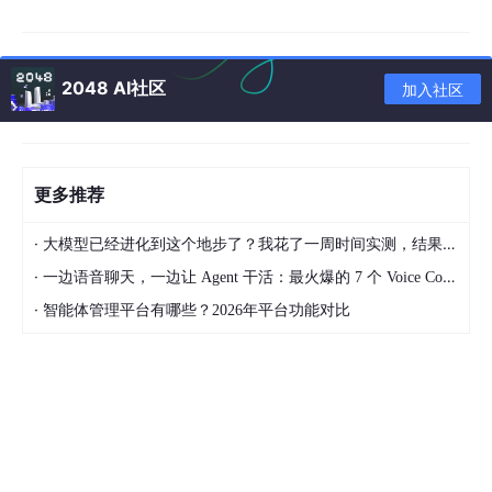
2048 AI社区
加入社区
更多推荐
/init
命令的作用是让 Claude 理解整个项目，这是在项目中使用
·
大模型已经进化到这个地步了？我花了一周时间实测，结果让我震惊
Claude 的第一步，只需要执行一次就好。
·
一边语音聊天，一边让 Agent 干活：最火爆的 7 个 Voice Coding Agent 大盘点丨Voice Agent 学习笔记
·
/init
会在根目录下自动创建一个
CLAUDE.
md
文件，这个文件可
智能体管理平台有哪些？2026年平台功能对比
以理解成​
全局上下文
​，即每次新开 Claude 会话都会自动加载其中
的内容，我们可以在这里记录一些如修改历史、全局说明等内容。
2.2 技术选型、架构
让 AI 写代码，和我们自己写代码基本类似，不过是将我们的思路
转换成 Prompt 告诉 AI。