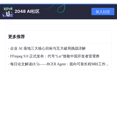
1.1 社会安全需求背景
随着社会的快速发展，各类商业场所面临的安全挑战日益增
2048 AI社区
加入社区
多。尤其是在烟酒门店等零售行业，不法分子利用商家防范意识薄
弱和手段有限，频繁实施欺诈行为，严重影响了商家的正常经营和
财产安全。例如，近期武汉部分烟酒门店遭遇的新型诈骗手段，不
法分子通过购买高档烟酒后以“商品假冒”为由进行恶意索赔，使商
更多推荐
家蒙受巨大损失。此类事件频发，凸显了提升商业场所安全防范能
力的紧迫性。
·
企业 AI 落地三大核心目标与五大破局挑战详解
1.2 技术发展背景
·
FFmpeg 9.0 正式发布：代号“Lei”致敬中国开发者雷霄骅
近年来，人工智能（AI）技术取得了突破性进展，特别是在
·
每日论文解读(8.5)——BCER Agent：面向可靠长程MRI工作流的编译-绑定-有界恢复架构
人脸识别领域，其准确性和实时性得到了显著提升。AI人脸识别技
术通过深度学习算法，能够精准识别并比对人脸特征，为商业场所
提供了一种高效、智能的安全防范手段。结合边缘计算技术，AI人
脸识别系统能够在本地进行快速处理，减少数据传输延迟，提高系
统的实时响应能力。
1.3 政策支持背景
国家高度重视科技创新在安全防范领域的应用，出台了一系
列政策措施鼓励企业采用新技术提升安全防范水平。AI人脸识别技