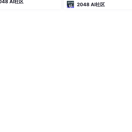
048 AI社区
，做法很直接：不自己做 Codi
2048 AI社区
复制父进程的整个地址空间，这通常很慢且低效。
ent，而是连接 Claude Code、C
Curso
写时复制”技术。
fork
()
之后，父子进程
共享
相同的物理内存页。
存页时，操作系统才会为该进程创建一个该页的副本。这大大提
子进程会立即调用
exec
()
来执行新程序，从而避免了不必要
描述符的
副本
。
文件进行读写操作。标准输入（0）、标准输出（1）、标准错
管道（pipe）和I/O重定向。
行顺序是
不确定的
，由操作系统的进程调度器决定。