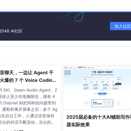
es. [PID=%d]\n", getpid());
加入社区
2048 AI社区
 child's PID 
is
[1235]
音聊天，一边让 Agent 干
 
[PID=1234]
爆的 7 个 Voice Coding
parent's PID 
is
[PPID=1234]
 
[PID=1235]
t 大盘点丨Voice Agent 学
SKI、Qwen-Audio-Agent、Z
还假设人至少在电脑附近，拥有 4
的 Disbrief 则把同样的问题带到
、通勤和离开屏幕之后：多个 Ag
 继续在后台工作，人通过语音保持
2025届必备的十大AI辅助写作
前台的对话不断流动，后台的任
器实际效果
持续推进，两者同时发生，却互