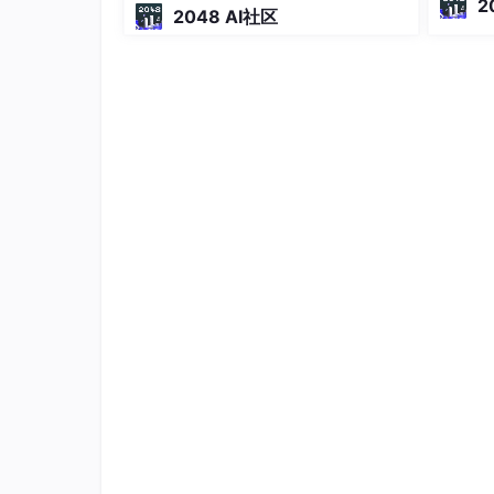
2
2048 AI社区
不阻塞。
早期的Unix实现中，
fork
()
会立即
ng Ag
odex、
现代操作系统（如Linux）使用了“
只有当其中一个进程尝试
修改
某个内
了
fork
()
的效率，因为很多情况下
制。
继承的文件描述符
子进程会获得父进程所有打开的文件
这意味着父子进程可以同时对同一个
（2）也被继承。
这是一个非常强大的特性，常用于实现
并发执行
fork
()
之后，父进程和子进程的执