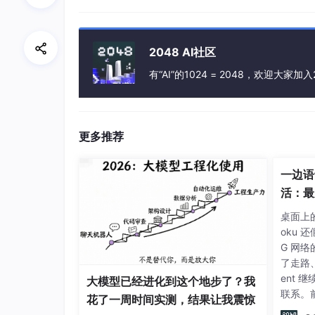
// 这个printf语句两个进程都会执行
printf("This line is printed by both process
return 0;
2048 AI社区
}
有“AI”的1024 = 2048，欢迎大家加入
可能的输出结果：
更多推荐
Before fork: 
[PID=1234]
I am the PARENT process: 
[PID=1234]
, my
一边语
This line 
is
 printed by both processes.
I am the CHILD process: 
[PID=1235]
活：最火
, my 
This line 
is
 printed by both processes.
Agen
桌面上的 
习笔记
oku 
G 网络
了走路
4.
fork
()
的关键特性
ent
大模型已经进化到这个地步了？我
联系。
花了一周时间实测，结果让我震惊
写时复制（Copy-On-Write, COW）
务也在