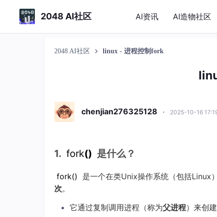
2048 AI社区
AI资讯
AI造物社区
2048 AI社区
linux - 进程控制fork
li
chenjian276325128
·
2025-10-16 17:
1.
fork
()
是什么？
fork
()
是一个在类Unix操作系统（包括Lin
次
。
它通过复制调用进程（称为
父进程
）来创建