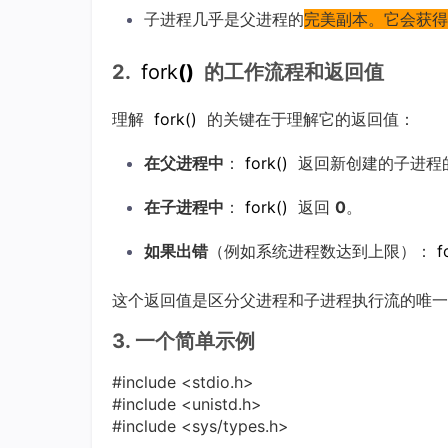
子进程几乎是父进程的
完美副本。它会获得
2.
fork
()
的工作流程和返回值
理解
fork
()
的关键在于理解它的返回值：
在父进程中
：
fork
()
返回新创建的子进程
在子进程中
：
fork
()
返回
0
。
如果出错
（例如系统进程数达到上限）：
f
这个返回值是区分父进程和子进程执行流的唯一
3. 一个简单示例
#include <stdio.h>
#include <unistd.h>
#include <sys/types.h>