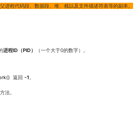
父进程代码段、数据段、堆、栈以及文件描述符表等的副本。
的
进程ID（PID）
（一个大于0的数字）。
ork
()
返回
-1
。
方法。