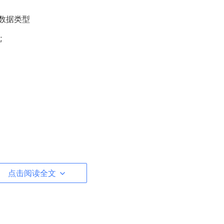
D的数据类型
;
my parent's PID is [PPID=%d]\n", getpid(), getppid());
点击阅读全文
 my child's PID is [%d]\n", getpid(), pid);