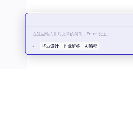
如果你需要控制它们的执行顺序，需要使
e）、信号量（semaphore）等。
5.
fork
()
的典型用途
创建新进程
毕业设计
作业解答
AI编程
这是最直接的用途，例如在Shell中
进程池
所有评论(0)
服务器程序（如Web服务器）在启
求。
协同工作
父子进程可以通过进程间通信（IP
6.
fork
()
与
exec
()
的组合