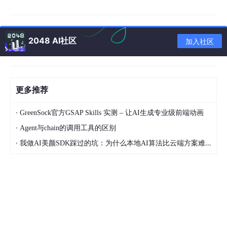
如果没有安装Git，也可以直接访问Gitee镜像地址下载压缩包：
htt
ps://gitee.com/mirrors/open-webui
，下载后解压到本地项目目
录。
2048 AI社区
加入社区
也可以直接到windows 的命令器里面去执行下载命令：
更多推荐
·
GreenSock官方GSAP Skills 实测 – 让AI生成专业级前端动画
三、Open WebUI启动命令详解
·
Agent与chain的调用工具的区别
Open WebUI提供了多种启动命令，以满足不同场景下的使用需
·
我做AI美颜SDK踩过的坑：为什么本地AI算法比云端方案难10倍？
求。以下是常用启动命令的详细说明：
3.1 基础启动命令
这是最基本的启动命令，使用默认配置启动服务：
同样使用命令启动：open-webui serve