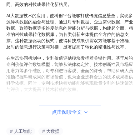
同、高效的科技成果转化新格局。
AI大数据技术的应用，使科创平台能够打破传统信息壁垒，实现多
源异构数据的融合与处理。通过对专利数据、企业需求数据、产业
数据、政策数据等多维度信息的智能分析与挖掘，构建起全面、精
准的科技成果转化数据库，为各类创新主体提供全方位的信息支
撑。这种数据驱动的模式，使得科技成果供需双方能够基于准确、
及时的信息进行决策与对接，显著提高了转化的精准性与效率。
在生态协同机制中，专利价值评估模块发挥着关键作用。基于AI的
专利价值评估数智模型，能够从法律稳定性、技术创新性及市场应
用潜力等多个维度，对专利进行客观、全面的评价，帮助科研人员
准确把握科研成果的市场价值，也为企业选择合适的技术成果提供
科学依据。同时，专利技术快筛功能能够实现批量专利的快速筛选
与评价，大大提高了技术转移的效率。
企业需求挖掘模块则通过AI算法，深度分析企业技术现状与发展潜
力，精准识别企业真实需求，为科研方向提供市场导向。解决路径
点击阅读全文
分析功能能够根据企业需求特点，提供自主研发或合作研发的合理
建议，帮助企业找到最合适的技术解决方案，同时也为科研人员提
供了明确的市场导向。
# 人工智能
# 大数据
主体价值实现