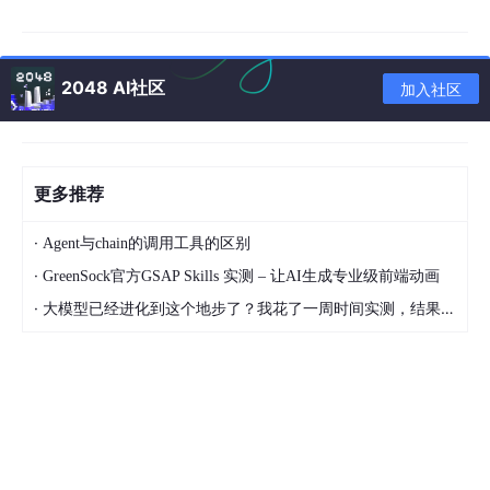
在AI+技术转移生态系统中，各类创新主体均能实现自身价值的最
大化，形成多方共赢的发展格局。
2048 AI社区
加入社区
对于高校与科研机构而言，AI大数据技术为其提供了精准的市场需
求洞察，使科研方向更加符合市场需求，提高了科研成果的实用性
与转化率。专利价值评估功能帮助科研人员客观认识自身成果的市
场价值，避免了"重论文轻应用"的倾向。同时，通过企业需求分析
系统，科研人员能够深入了解产业痛点，有针对性地开展应用研
更多推荐
究，提高科研成果的针对性与实效性。这种以市场需求为导向的科
研模式，不仅提升了科研成果的转化效率，也增强了科研机构的社
会影响力与经济价值。
·
Agent与chain的调用工具的区别
·
GreenSock官方GSAP Skills 实测 – 让AI生成专业级前端动画
对于企业来说，AI+技术转移平台提供了精准的技术对接服务。企
业分析模块能够帮助企业全面了解自身创新能力与需求特点，明确
·
大模型已经进化到这个地步了？我花了一周时间实测，结果让我震惊
技术发展方向。智能搜索与匹配功能则能够根据企业需求，快速筛
选出最适合的技术成果与合作机构，大大缩短了技术获取周期。同
时，通过参与产学研协同创新，企业能够获得前沿技术支持，提升
核心竞争力，实现产业升级与创新发展。
对于政府与科技园区而言，AI+技术转移平台提供了科学的决策支
持与服务工具。通过对区域创新资源的整合与分析，政府可以更精
准地制定科技政策与产业规划，优化资源配置。平台还能够为园区