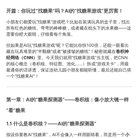
开篇：你玩过“找糖果”吗？AI的“找糖果游戏”更厉害！
小朋友们都爱玩“找糖果”游戏吧？比如在装满玩具的盒子里，找出
所有红色的糖纸、弯弯的棒棒糖，或者藏在枕头下的水果糖——这
需要你瞪大眼睛，仔细看每个角落。
但如果是AI玩“找糖果游戏”呢？它能比你快100倍，还能一眼看出
藏在玩具堆里的“半颗糖”或者“被揉皱的糖纸”！秘密就藏在
卷积神
经网络（CNN）​
里。今天我们就用“找糖果游戏”当主线，把CNN
的核心概念（卷积核、特征图、池化……）拆成“游戏关卡”，用最
最通俗的话讲透，保证连幼儿园小朋友都能听懂，最后还能自己搭
一个“找糖果AI”！
第一章：AI的“糖果探测器”——卷积核：像小放大镜一样
“看”糖果
1.1 什么是卷积核？——AI的“糖果探测器”
假设你要教AI“找糖果”，AI不会像人一样用眼睛看，而是用一个
小