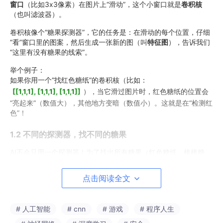
窗口
​（比如3x3像素）在图片上“滑动”，这个小窗口就是
卷积核
（也叫滤波器）。
卷积核像个“糖果探测器”，它的任务是：在滑动的每个位置，仔细
“看”窗口里的图案，然后生成一张新的图（叫
特征图
），告诉我们
“这里有没有糖果的线索”。
举个例子：
如果你用一个“找红色糖纸”的卷积核（比如：
[[1,1,1], [1,1,1], [1,1,1]]
），当它滑过图片时，红色糖纸的位置会
“亮起来”（数值大），其他地方变暗（数值小）。这就是在“检测红
色”！
1.2 不同的探测器，找不同的糖果
AI不会只用一个探测器！为了找出所有糖果（红色糖纸、棒棒糖、
水果糖……），它会同时用
很多不同的卷积核
​（比如10个），每个
核负责找一种糖果的特征：
点击阅读全文
核1：找“弯弯的线条”（比如棒棒糖的棍子）；
核2：找“圆形”（比如水果糖的形状）；
# 人工智能
# cnn
# 游戏
# 程序人生