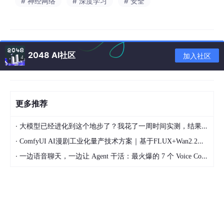
核3：找“红色的块”（比如草莓味糖纸）；
# 神经网络
# 深度学习
# 安全
核4：找“黄色的块”（比如柠檬味糖纸）。
每个核滑过图片后生成一张特征图，10个核就生成10张特征图。
这些特征图叠在一起，AI就能“看到”图片里所有可能的糖果线索
2048 AI社区
加入社区
啦！
1.3 动手小实验：用蜡笔模拟卷积核“看”糖果
我们用蜡笔和纸模拟卷积核的工作，感受它怎么“找糖果”：
更多推荐
画一张“糖果图”​
​（3x3的小格子，用彩色笔涂）：
·
大模型已经进化到这个地步了？我花了一周时间实测，结果让我震惊
·
ComfyUI AI漫剧工业化量产技术方案｜基于FLUX+Wan2.2本地二次元短剧全链路落地教程
红  红  白  

·
一边语音聊天，一边让 Agent 干活：最火爆的 7 个 Voice Coding Agent 大盘点丨Voice Agent 学习笔记
红  黄  白  

白  白  白  
（假设红色是小蛋糕糖，黄色是柠檬糖）