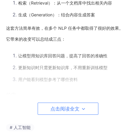
检索（Retrieval）：从一个文档库中找出相关内容
生成（Generation）：结合内容生成答案
这套方法简单有效，在多个 NLP 任务中都取得了很好的效果。
它带来的改变可以总结成三点：
让模型用知识库回答问题，提高了回答的准确性
更新知识时只需更新知识库，不用重新训练模型
用户能看到模型参考了哪些资料
检索
查询知识库资料的关键在于如何检索出和问题相关的知识，这不是
点击阅读全文
简单按关键字匹配就能达到的。很多时候，用户输入的问题并不能
一字一句完美匹配到知识库中的相关文档内容。
# 人工智能
我们经常在各种场景中进行搜索：