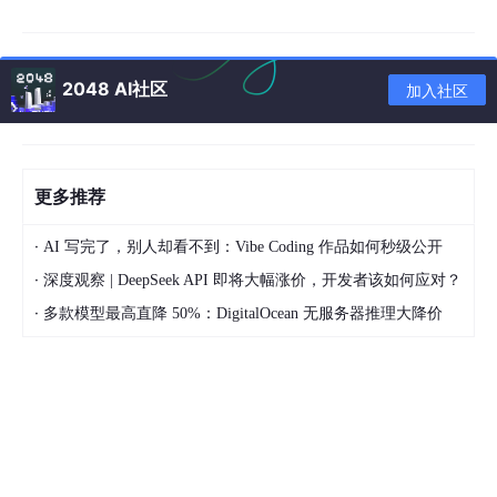
在文档中使用 “ctrl+f” 快捷键查找某个关键字
在微信、微博、百度等各种搜索引擎中输入我们要查询的内容
2048 AI社区
加入社区
而
语义检索
就是为了解决这样的问题，不是精确匹配一模一样的关
键字，而是将文本转换成
向量
，通过计算两个文本向量的向量距离
得到语义相似度，进而得到和关键字距离最近、相似度最高的 top
更多推荐
k 的内容。
看上去是不是挺简单的？但是如果我们在查询的时候，不能精准地
·
AI 写完了，别人却看不到：Vibe Coding 作品如何秒级公开
进行“关键词”的匹配，比如在“今天又刮风又下雨”这句话里搜索“今
·
天天气怎么样？”，会得到怎样的结果？
深度观察 | DeepSeek API 即将大幅涨价，开发者该如何应对？
·
多款模型最高直降 50%：DigitalOcean 无服务器推理大降价
普通的软件可能直接告诉我们“找不到匹配结果”，聪明一些的，可
能会高亮“今天”这两个字，但如果我们再修改为搜索“天气情况”，
那么大概率查不到任何结果。
传统文本搜索（关键
特性
向量搜索（语义检索）
词）