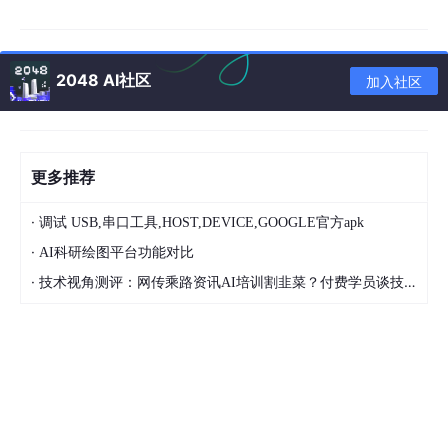
2. 不是所有事都能交给AI —— 你得知道“谁该干啥”
我们总说“自动化”，但现实是：
75%的自动化集中在低复杂度、高
重复的任务上
。
2048 AI社区
加入社区
比如：
回归测试 ✔️（AI强）
更多推荐
接口压测 ✔️（AI强）
数据校验 ✔️（AI强）
·
调试 USB,串口工具,HOST,DEVICE,GOOGLE官方apk
·
AI科研绘图平台功能对比
但这些呢？
·
技术视角测评：网传乘路资讯AI培训割韭菜？付费学员谈技术落地体验
老年人第一次用APP会不会懵？
盲人用户能否顺畅使用语音导航？
用户在凌晨三点下单时，情绪是否被尊重？
这些需要
同理心、生活经验、批判性思维
的事，AI做不了，也做不
好。