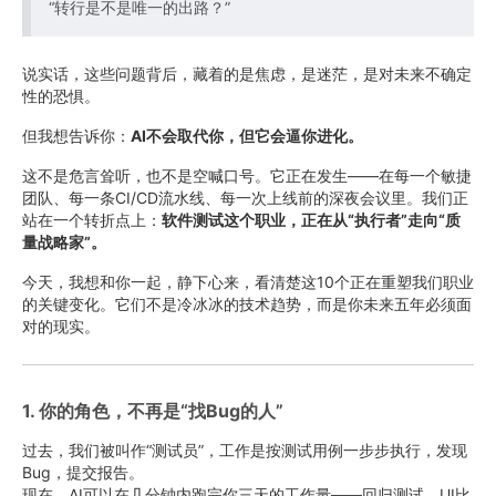
“转行是不是唯一的出路？”
说实话，这些问题背后，藏着的是焦虑，是迷茫，是对未来不确定
性的恐惧。
但我想告诉你：
AI不会取代你，但它会逼你进化。
这不是危言耸听，也不是空喊口号。它正在发生——在每一个敏捷
团队、每一条CI/CD流水线、每一次上线前的深夜会议里。我们正
站在一个转折点上：
软件测试这个职业，正在从“执行者”走向“质
量战略家”。
今天，我想和你一起，静下心来，看清楚这10个正在重塑我们职业
的关键变化。它们不是冷冰冰的技术趋势，而是你未来五年必须面
对的现实。
1. 你的角色，不再是“找Bug的人”
过去，我们被叫作“测试员”，工作是按测试用例一步步执行，发现
Bug，提交报告。
现在，AI可以在几分钟内跑完你三天的工作量——回归测试、UI比