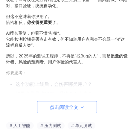
对、接口验证，统统自动化。
但这不意味着你没用了。
恰恰相反，
你变得更重要了
。
AI擅长重复，但看不懂“别扭”。
它能检测按钮是否点击有效，但不知道用户点完会不会骂一句“这
流程真反人类”。
所以，2025年的测试工程师，不再是“找Bug的人”，而是
质量的设
计者、风险的预判者、用户体验的代言人
。
你要思考：
这个功能上线后，会伤害哪类用户？
如果流量暴涨10倍，系统会不会崩？
AI推荐的内容，有没有隐含偏见？
点击阅读全文
这些，才是你真正的价值所在。
# 人工智能
# 压力测试
# 单元测试