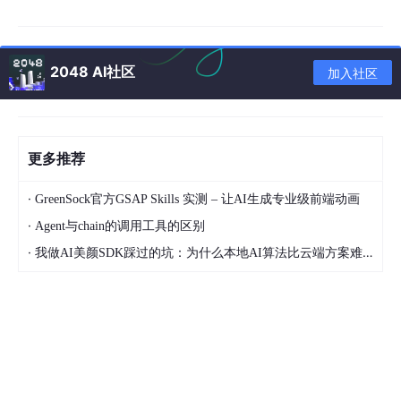
均衡网络负载：避免部分无人机因覆盖用户过多导致
的算力饱和，确保各无人机的任务队列长度处于合理
2048 AI社区
加入社区
范围。
降低能耗成本：包括无人机的飞行能耗（与路径长
度、加速度正相关）和计算能耗（与任务处理量正相
更多推荐
关）。
·
GreenSock官方GSAP Skills 实测 – 让AI生成专业级前端动画
保障通信质量：无人机与用户、无人机之间的通信链
·
Agent与chain的调用工具的区别
路质量（如信噪比 SNR）需满足任务卸载的速率要
·
求，避免数据传输失败。
我做AI美颜SDK踩过的坑：为什么本地AI算法比云端方案难10倍？
⛳️ 运行结果