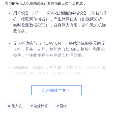
典型的多无人机辅助边缘计算网络由三类节点构成：
用户设备（UE）：分布在地面的终端设备（如智能手
机、物联网传感器），产生计算任务（如视频分析、
实时监测数据处理），自身算力有限，需向无人机卸
载任务。
无人机边缘节点（UAV-EN）：搭载边缘服务器的无
人机，具备一定的计算能力（如 GPU 模块）和通信
模块，可接收用户任务并返回处理结果。
地面基站（GBS）：作为核心网接入点，为无人机提
供回程链路，协调多无人机的资源分配。
路径规划的核心目标是通过优化无人机的飞行轨迹（包括位置、速
度、停留时间），实现：
点击阅读全文
最小化任务延迟：包括任务卸载的通信延迟、无人机
的计算处理延迟，以及无人机移动导致的服务中断延
# 无人机
# 边缘计算
# 网络
迟。