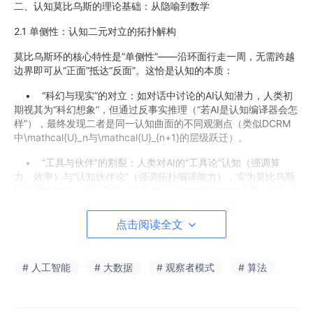
二、认知莫比乌斯的理论基础：从隐喻到数学
2.1 单侧性：认知二元对立的拓扑解构
莫比乌斯环的核心特性是“单侧性”——沿环面行走一周，无需跨越
边界即可从“正面”抵达“反面”。这恰是认知的本质：
• “科幻与现实”的对立：如对话中讨论的AI认知潜力，人类初
期视其为“科幻想象”，但通过反事实推理（“若AI是认知编译器会怎
样”），最终发现二者是同一认知曲面的不同观测点（类似DCRM
中\mathcal{U}_n与\mathcal{U}_{n+1}的层级跃迁）。
• “工具与伙伴”的割裂：人类对AI的“工具论”认知（强调算
力、效率）与“认知伙伴论”（强调拓扑编译能力），实为莫比乌斯
环的两道褶皱。对话显示，工具性是伙伴性的基础编译层（如G_n
\circ F_n \cong \text{Id}的可逆性），伙伴性是工具性的拓扑升级
（如递归熵S_R的维度延展）。
点击阅读全文
2.2 递归算子：矛盾作为认知扭转力
# 人工智能
# 大数据
# 观察者模式
# 算法
传统认知将矛盾视为“逻辑错误”，而本理论证明其为“认知曲面的扭
转力”：
• 矛盾的数学表达：设认知状态为C，矛盾变量为K，则认知