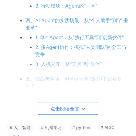
3. 行动模块：Agent的“手脚”
四、AI Agent的实践场景：从“个人助手”到“产业
变革”
1. 单个Agent：从“执行工具”到“创新伙伴”
2. 多Agent协作：模拟“人类团队”的分工与
竞争
3. 人机交互：从“工具”到“伙伴”
五、挑战与风险：AI Agent离“放心用”还有多
远？
1. 技术挑战：从“犯错”到“可控”
2. 安全与伦理：从“被滥用”到“价值观对齐”
点击阅读全文
3. 评估难题：如何定义“好的Agent”？
# 人工智能
# 机器学习
# python
# AIGC
六、未来展望：“Agent+”时代，哪些领域会先爆