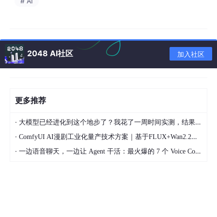
# AI
发？
1. 率先落地的领域：2B垂直场景
2. 长期趋势：“Agent+”重塑产品形态
3. 争议与思考：AI Agent能通向AGI吗？
2048 AI社区
加入社区
结语：AI Agent不是“替代人类”，而是“放大人
类”
更多技术内容
更多推荐
总结
·
大模型已经进化到这个地步了？我花了一周时间实测，结果让我震惊
·
ComfyUI AI漫剧工业化量产技术方案｜基于FLUX+Wan2.2本地二次元短剧全链路落地教程
·
一边语音聊天，一边让 Agent 干活：最火爆的 7 个 Voice Coding Agent 大盘点丨Voice Agent 学习笔记
GPT多模态大模型与AI Agent智能体系列七十五
大模型退潮后，AI Agent接棒：从“智能助手”到“超级生
产力”
当大模型的热度逐渐沉淀，业界的目光正转向一个更具颠覆性的方